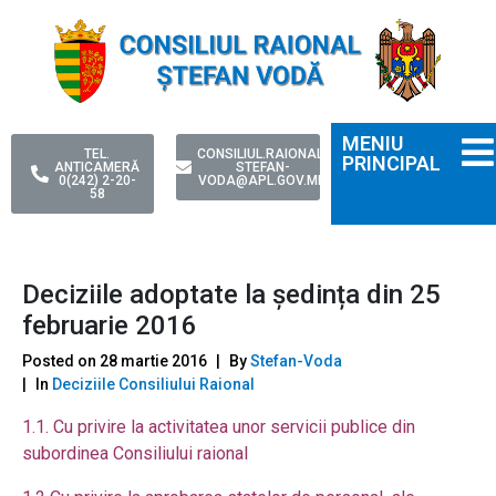
MENIU
TEL.
CONSILIUL.RAIONAL-
PRINCIPAL
ANTICAMERĂ
STEFAN-
0(242) 2-20-
VODA@APL.GOV.MD
58
Deciziile adoptate la ședința din 25
februarie 2016
Posted on
28 martie 2016
By
Stefan-Voda
In
Deciziile Consiliului Raional
1.1. Cu privire la activitate
a unor servicii publice din
subordinea Consiliului raional