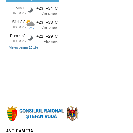
Vineri
+23..+34°C
07.08.26
Vînt 4.3m/s
Sîmbătă
+23..+33°C
08.08.26
Vînt 6.5m/s
Duminică
+22..+29°C
09.08.26
Vînt 7m/s
Meteo pentru 10 zile
ANTICAMERA