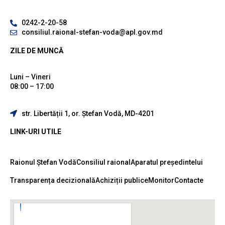
0242-2-20-58
consiliul.raional-stefan-voda@apl.gov.md
ZILE DE MUNCĂ
Luni – Vineri
08:00 – 17:00
str. Libertății 1, or. Ștefan Vodă, MD-4201
LINK-URI UTILE
Raionul Ștefan Vodă
Consiliul raional
Aparatul președintelui
Transparența decizională
Achiziții publice
Monitor
Contacte