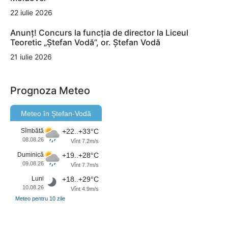
22 iulie 2026
Anunț! Concurs la funcția de director la Liceul
Teoretic „Ștefan Vodă”, or. Ștefan Vodă
21 iulie 2026
Prognoza Meteo
Meteo în Ştefan-Vodă
Sîmbătă
+22..+33°C
08.08.26
Vînt 7.2m/s
Duminică
+19..+28°C
09.08.26
Vînt 7.7m/s
Luni
+18..+29°C
10.08.26
Vînt 4.9m/s
Meteo pentru 10 zile