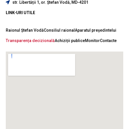
str. Libertății 1, or. Ștefan Vodă, MD-4201
LINK-URI UTILE
Raionul Ștefan Vodă
Consiliul raional
Aparatul președintelui
Transparența decizională
Achiziții publice
Monitor
Contacte