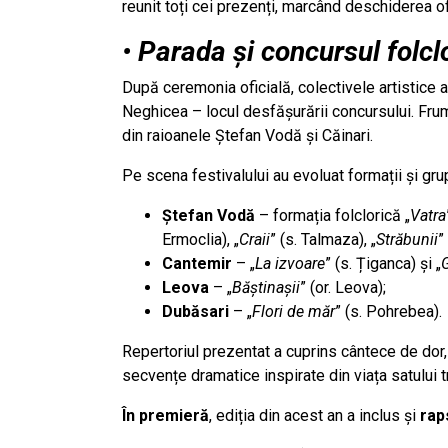
reunit toți cei prezenți, marcând deschiderea o
•
Parada și concursul folcl
După ceremonia oficială, colectivele artistice a
Neghicea – locul desfășurării concursului. Fru
din raioanele Ștefan Vodă și Căinari.
Pe scena festivalului au evoluat formații și gru
Ștefan Vodă
– formația folclorică „
Vatra
Ermoclia), „
Craii
” (s. Talmaza), „
Străbunii
”
Cantemir
– „
La izvoare
” (s. Țiganca) și „
G
Leova
– „
Băștinașii
” (or. Leova);
Dubăsari
– „
Flori de măr
” (s. Pohrebea).
Repertoriul prezentat a cuprins cântece de dor, 
secvențe dramatice inspirate din viața satului tr
În premieră
, ediția din acest an a inclus și
raps