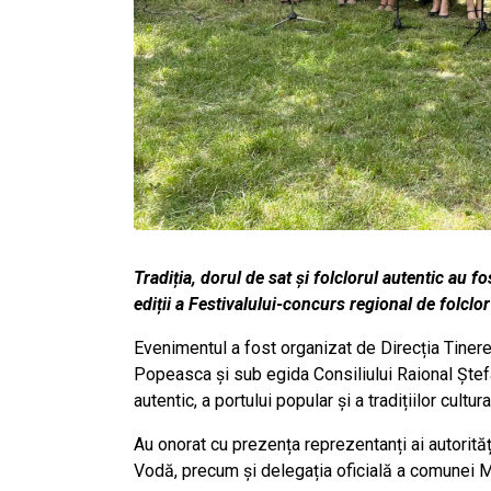
Tradiția, dorul de sat și folclorul autentic au f
ediții a Festivalului-concurs regional de folcl
Evenimentul a fost organizat de Direcția Tineret
Popeasca și sub egida Consiliului Raional Ștef
autentic, a portului popular și a tradițiilor cultur
Au onorat cu prezența reprezentanți ai autorităț
Vodă, precum și delegația oficială a comunei Mi