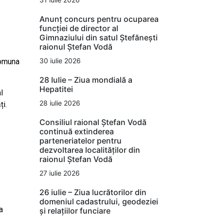
Anunț concurs pentru ocuparea
funcției de director al
Gimnaziului din satul Ștefănești
raionul Ștefan Vodă
30 iulie 2026
comuna
28 Iulie – Ziua mondială a
Hepatitei
l
28 iulie 2026
ți.
Consiliul raional Ștefan Vodă
continuă extinderea
parteneriatelor pentru
dezvoltarea localităților din
raionul Ștefan Vodă
27 iulie 2026
26 iulie – Ziua lucrătorilor din
domeniul cadastrului, geodeziei
a
și relațiilor funciare