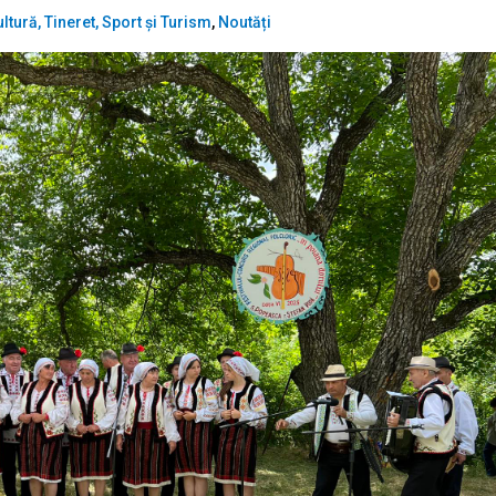
ltură, Tineret, Sport și Turism
,
Noutăți