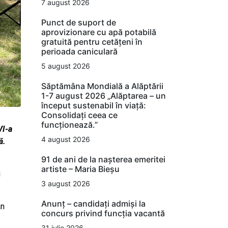
7 august 2026
Punct de suport de
aprovizionare cu apă potabilă
gratuită pentru cetățeni în
perioada caniculară
5 august 2026
Săptămâna Mondială a Alăptării
1-7 august 2026 „Alăptarea – un
început sustenabil în viață:
Consolidați ceea ce
funcționează.”
VI-a
4 august 2026
ă.
91 de ani de la nașterea emeritei
artiste – Maria Bieșu
i
3 august 2026
Anunț – candidați admiși la
an
concurs privind funcția vacantă
31 iulie 2026