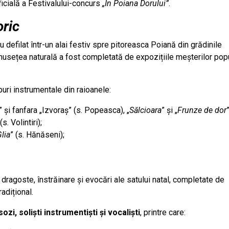
ficială a Festivalului-concurs
„În Poiana Dorului”
.
oric
u defilat într-un alai festiv spre pitoreasca Poiană din grădinile
musețea naturală a fost completată de expozițiile meșterilor popu
puri instrumentale din raioanele:
” și fanfara „Izvoraș” (s. Popeasca), „
Sălcioara
” și „
Frunze de dor
 (s. Volintiri);
lia
” (s. Hănăseni);
dragoste, înstrăinare și evocări ale satului natal, completate de
adițional.
ozi, soliști instrumentiști și vocaliști
, printre care: