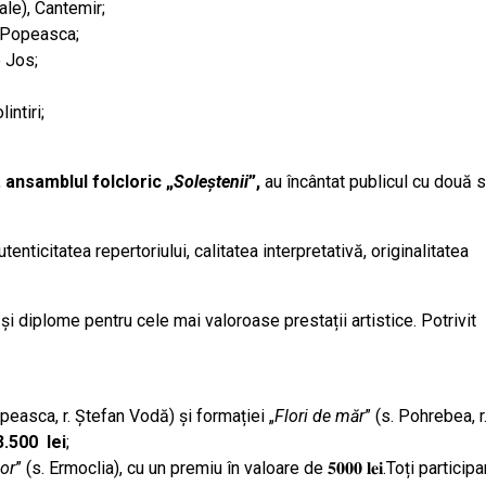
ale), Cantemir;
. Popeasca;
e Jos;
lintiri;
,
ansamblul folcloric „
Soleștenii
”
,
au încântat publicul cu două s
tenticitatea repertoriului, calitatea interpretativă, originalitatea
și diplome pentru cele mai valoroase prestații artistice. Potrivit
opeasca, r. Ștefan Vodă) și formației „
Flori de măr
” (s. Pohrebea, r
3.500
lei
;
or
” (s. Ermoclia), cu un premiu în valoare de 𝟓𝟎𝟎𝟎 𝐥𝐞𝐢.Toți participa