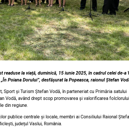
ost readuse la viață, duminică, 15 iunie 2025, în cadrul celei de-a 
or „În Poiana Dorului”, desfășurat la Popeasca, raionul Ștefan Vod
, Sport și Turism Ștefan Vodă, în parteneriat cu Primăria satului
an Vodă, având drept scop promovarea și valorificarea folclorulu
ale din regiune.
ilor publice centrale și locale, membri ai Consiliului Raional Ștef
clești, județul Vaslui, România.