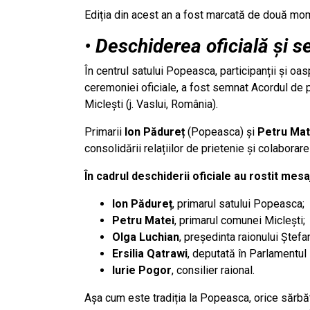
Ediția din acest an a fost marcată de două m
•
Deschiderea oficială și 
În centrul satului Popeasca, participanții și oas
ceremoniei oficiale, a fost semnat Acordul de 
Miclești (j. Vaslui, România).
Primarii
Ion Pădureț
(Popeasca) și
Petru Mat
consolidării relațiilor de prietenie și colabora
În cadrul deschiderii oficiale au rostit mesa
Ion Pădureț
, primarul satului Popeasca;
Petru Matei
, primarul comunei Miclești;
Olga Luchian
, președinta raionului Ștef
Ersilia Qatrawi
, deputată în Parlamentul
Iurie Pogor
, consilier raional.
Așa cum este tradiția la Popeasca, orice sărbă