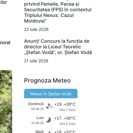
ilor
privind Femeile, Pacea și
Securitatea (FPS) în contextul
Triplului Nexus: Cazul
Moldovei”
22 iulie 2026
Anunț! Concurs la funcția de
norat
director la Liceul Teoretic
„Ștefan Vodă”, or. Ștefan Vodă
21 iulie 2026
Prognoza Meteo
Meteo în Ştefan-Vodă
Duminică
+19..+28°C
09.08.26
Vînt 7.3m/s
Luni
+17..+30°C
10.08.26
Vînt 4.7m/s
Marţi
+18..+32°C