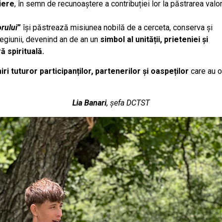
iere
, în semn de recunoaștere a contribuției lor la păstrarea valor
rului
”
își păstrează misiunea nobilă de a cerceta, conserva și
regiunii, devenind an de an un
simbol al unității, prieteniei și
ă spirituală
.
ri tuturor participanților, partenerilor și oaspeților
care au o
Lia Banari
, șefa DCTST