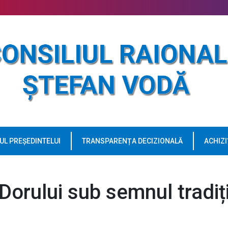
UL PREȘEDINTELUI
TRANSPARENȚA DECIZIONALĂ
ACHIZI
Dorului sub semnul tradiți