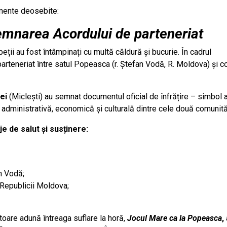
omente deosebite:
semnarea Acordului de parteneriat
peții au fost întâmpinați cu multă căldură și bucurie. În cadrul
parteneriat între satul Popeasca (r. Ștefan Vodă, R. Moldova) și 
ei
(Miclești) au semnat documentul oficial de înfrățire – simbol a
re administrativă, economică și culturală dintre cele două comunită
je de salut și susținere:
an Vodă;
 Republicii Moldova;
toare adună întreaga suflare la horă,
Jocul Mare ca la Popeasca
,