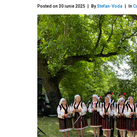
Posted on
30 iunie 2025
By
Stefan-Voda
In
Cu