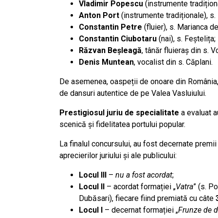
Vladimir Popescu
(instrumente tradițion
Anton Port
(instrumente tradiționale), s
Constantin Petre
(fluier), s. Marianca d
Constantin Ciubotaru
(nai), s. Feștelița;
Răzvan Beșleagă
, tânăr fluieraș din s. Vo
Denis Muntean
, vocalist din s. Căplani.
De asemenea, oaspeții de onoare din România
de dansuri autentice de pe Valea Vasluiului.
Prestigiosul juriu de specialitate
a evaluat au
scenică și fidelitatea portului popular.
La finalul concursului, au fost decernate premii 
aprecierilor juriului și ale publicului:
Locul III
–
nu a fost acordat
;
Locul II
– acordat formației „
Vatra
” (s. P
Dubăsari), fiecare fiind premiată cu câte
Locul I
– decernat formației „
Frunze de d