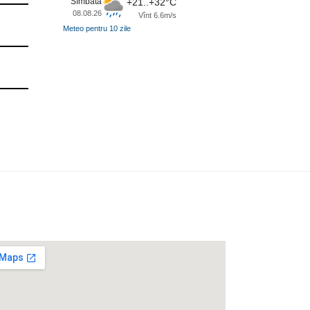
Sîmbătă
+21..+32°C
08.08.26
Vînt 6.6m/s
Meteo pentru 10 zile