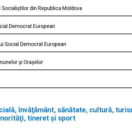
i Socialiștilor din Republica Moldova
ocial Democrat European
lui Social Democrat European
munelor și Orașelor
ială, învăţământ, sănătate, cultură, turis
norităţi, tineret şi sport