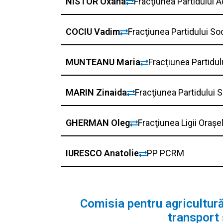
NISTOR Oxana
Fracţiunea Partidului A
COCIU Vadim
Fracţiunea Partidului So
MUNTEANU Maria
Fracțiunea Partidu
MARIN Zinaida
Fracţiunea Partidului
GHERMAN Oleg
Fracţiunea Ligii Oraș
IURESCO Anatolie
PP PCRM
Comisia pentru agricultură,
transport 