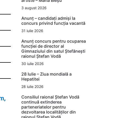
artiste – Maria Bieșu
3 august 2026
Anunț – candidați admiși la
concurs privind funcția vacantă
31 iulie 2026
Anunț concurs pentru ocuparea
funcției de director al
Gimnaziului din satul Ștefănești
raionul Ștefan Vodă
30 iulie 2026
28 Iulie – Ziua mondială a
Hepatitei
28 iulie 2026
Consiliul raional Ștefan Vodă
m,
continuă extinderea
parteneriatelor pentru
dezvoltarea localităților din
raionul Ștefan Vodă