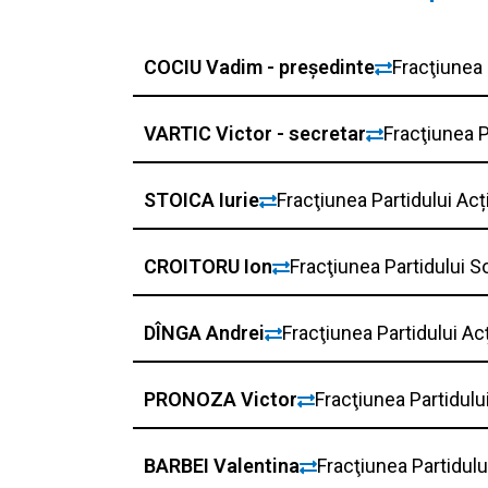
COCIU Vadim - președinte
Fracţiunea 
VARTIC Victor - secretar
Fracţiunea P
STOICA Iurie
Fracţiunea Partidului Acț
CROITORU Ion
Fracţiunea Partidului S
DÎNGA Andrei
Fracţiunea Partidului Acț
PRONOZA Victor
Fracţiunea Partidulu
BARBEI Valentina
Fracţiunea Partidul