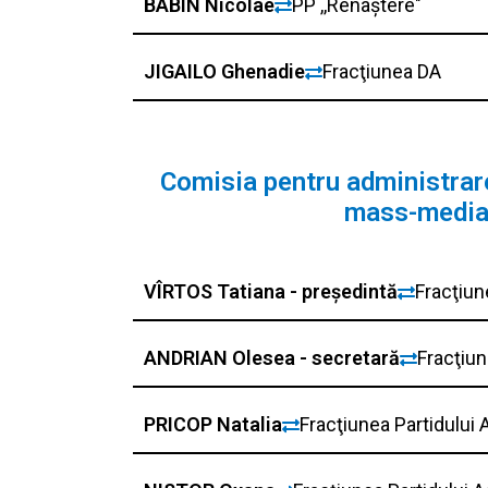
BABIN Nicolae
PP ,,Renaștere"
JIGAILO Ghenadie
Fracţiunea DA
Comisia pentru administrare
mass-media, 
VÎRTOS Tatiana - președintă
Fracţiun
ANDRIAN Olesea - secretară
Fracţiun
PRICOP Natalia
Fracţiunea Partidului A