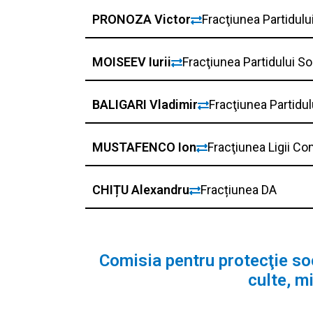
PRONOZA Victor
Fracţiunea Partidulu
MOISEEV Iurii
Fracţiunea Partidului S
BALIGARI Vladimir
Fracţiunea Partidu
MUSTAFENCO Ion
Fracţiunea Ligii Co
CHIȚU Alexandru
Fracțiunea DA
Comisia pentru protecţie soc
culte, mi