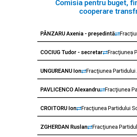
Comisia pentru buget, fi
cooperare transfr
PÂNZARU Axenia - președintă
Fracţiu
COCIUG Tudor - secretar
Fracţiunea P
UNGUREANU Ion
Fracţiunea Partidului 
PAVLICENCO Alexandru
Fracţiunea Par
CROITORU Ion
Fracţiunea Partidului S
ZGHERDAN Ruslan
Fracţiunea Partidul