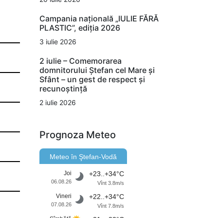
Campania națională „IULIE FĂRĂ
PLASTIC”, ediția 2026
3 iulie 2026
2 iulie – Comemorarea
domnitorului Ștefan cel Mare și
Sfânt – un gest de respect și
recunoștință
2 iulie 2026
Prognoza Meteo
Meteo în Ştefan-Vodă
Joi
+23..+34°C
06.08.26
Vînt 3.8m/s
Vineri
+22..+34°C
07.08.26
Vînt 7.8m/s