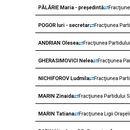
PĂLĂRIE Maria - președintă
Fracţiune
POGOR Iuri - secretar
Fracţiunea Parti
ANDRIAN Olesea
Fracţiunea Partidului
GHERASIMOVICI Nelea
Fracţiunea Par
NICHIFOROV Ludmila
Fracţiunea Parti
MARIN Zinaida
Fracţiunea Partidului
MARIN Tatiana
Fracţiunea Ligii Orașe