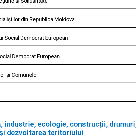
cțiune și Solidaritate
cialiștilor din Republica Moldova
lui Social Democrat European
 Social Democrat European
elor și Comunelor
 industrie, ecologie, construcții, drumuri
și dezvoltarea teritoriului