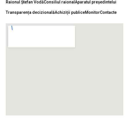
Raionul Ștefan Vodă
Consiliul raional
Aparatul președintelui
Transparența decizională
Achiziții publice
Monitor
Contacte