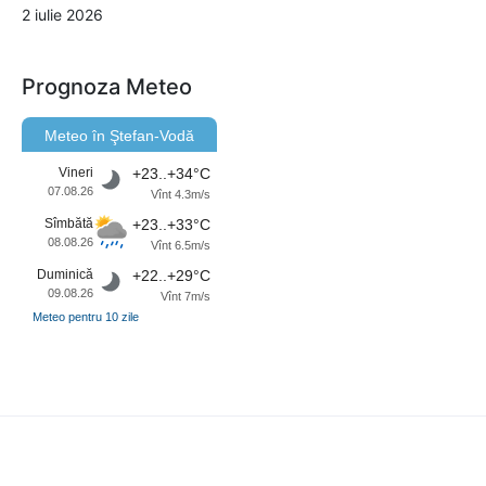
2 iulie 2026
Prognoza Meteo
Meteo în Ştefan-Vodă
Vineri
+23..+34°C
07.08.26
Vînt 4.3m/s
Sîmbătă
+23..+33°C
08.08.26
Vînt 6.5m/s
Duminică
+22..+29°C
09.08.26
Vînt 7m/s
Meteo pentru 10 zile