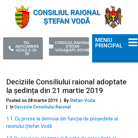
MENIU
TEL.
CONSILIUL.RAIONAL-
PRINCIPAL
ANTICAMERĂ
STEFAN-
0(242) 2-20-
VODA@APL.GOV.MD
58
Deciziile Consiliului raional adoptate
la ședința din 21 martie 2019
Posted on
28 martie 2019
By
Stefan-Voda
In
Deciziile Consiliului Raional
1.1. Cu privire la demisia din funcția de președinte al
raionului Ștefan Vodă