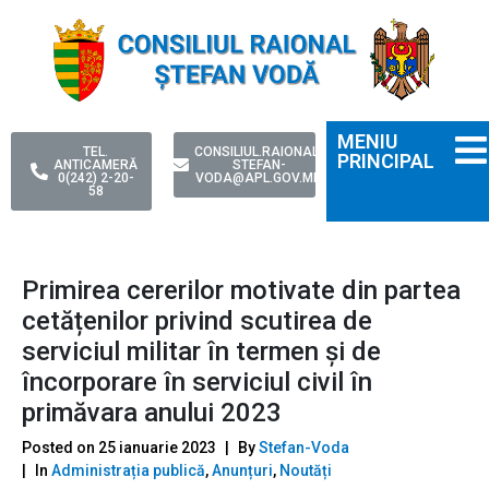
MENIU
TEL.
CONSILIUL.RAIONAL-
PRINCIPAL
ANTICAMERĂ
STEFAN-
0(242) 2-20-
VODA@APL.GOV.MD
58
Primirea cererilor motivate din partea
cetățenilor privind scutirea de
serviciul militar în termen și de
încorporare în serviciul civil în
primăvara anului 2023
Posted on
25 ianuarie 2023
By
Stefan-Voda
In
Administrația publică
,
Anunțuri
,
Noutăți