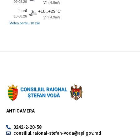
09.08.26
Vînt 6.8m/s
Luni
+18..+29°C
10.08.26
Vînt 4.9m/s
Meteo pentru 10 zile
ANTICAMERA
0242-2-20-58
consiliul.raional-stefan-voda@apl.gov.md