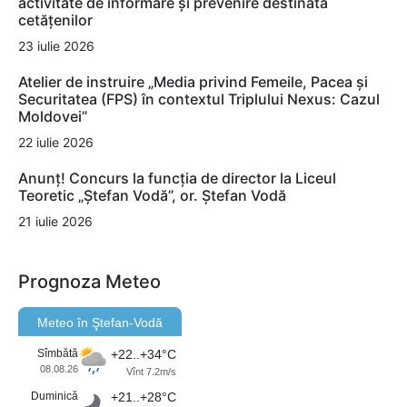
activitate de informare și prevenire destinată
cetățenilor
23 iulie 2026
Atelier de instruire „Media privind Femeile, Pacea și
Securitatea (FPS) în contextul Triplului Nexus: Cazul
Moldovei”
22 iulie 2026
Anunț! Concurs la funcția de director la Liceul
Teoretic „Ștefan Vodă”, or. Ștefan Vodă
21 iulie 2026
Prognoza Meteo
Meteo în Ştefan-Vodă
Sîmbătă
+22..+34°C
08.08.26
Vînt 7.2m/s
Duminică
+21..+28°C