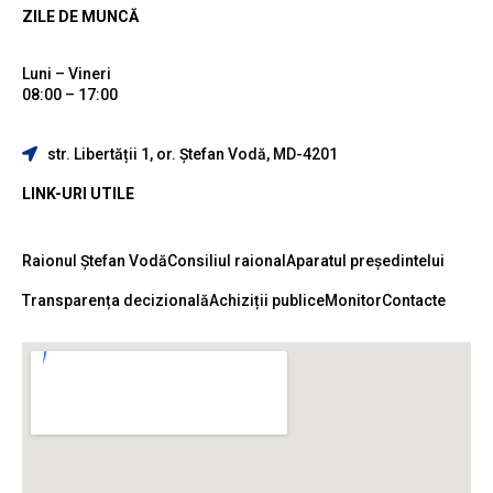
ZILE DE MUNCĂ
Luni – Vineri
08:00 – 17:00
str. Libertății 1, or. Ștefan Vodă, MD-4201
LINK-URI UTILE
Raionul Ștefan Vodă
Consiliul raional
Aparatul președintelui
Transparența decizională
Achiziții publice
Monitor
Contacte