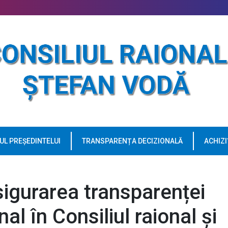
UL PREȘEDINTELUI
TRANSPARENȚA DECIZIONALĂ
ACHIZI
igurarea transparenței
al în Consiliul raional și