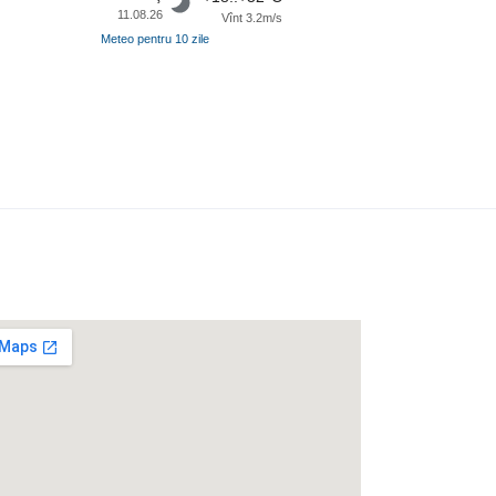
11.08.26
Vînt 3.2m/s
Meteo pentru 10 zile