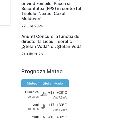
privind Femeile, Pacea și
Securitatea (FPS) în contextul
Triplului Nexus: Cazul
Moldovei”
22 iulie 2026
Anunț! Concurs la funcția de
director la Liceul Teoretic
„Ștefan Vodă”, or. Ștefan Vodă
21 iulie 2026
Prognoza Meteo
Meteo în Ştefan-Vodă
Duminică
+19..+28°C
09.08.26
Vînt 7.3m/s
Luni
+17..+30°C
10.08.26
Vînt 4.7m/s
Marţi
+18..+32°C