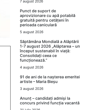
7 august 2026
Punct de suport de
aprovizionare cu apă potabilă
gratuită pentru cetățeni în
perioada caniculară
5 august 2026
Săptămâna Mondială a Alăptării
1-7 august 2026 „Alăptarea – un
început sustenabil în viață:
Consolidați ceea ce
funcționează.”
4 august 2026
91 de ani de la nașterea emeritei
artiste – Maria Bieșu
3 august 2026
Anunț – candidați admiși la
concurs privind funcția vacantă
31 iulie 2026