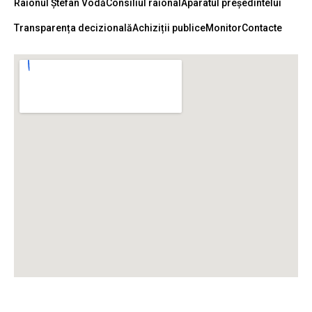
Raionul Ștefan Vodă
Consiliul raional
Aparatul președintelui
Transparența decizională
Achiziții publice
Monitor
Contacte