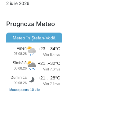
2 iulie 2026
Prognoza Meteo
Meteo în Ştefan-Vodă
Vineri
+23..+34°C
07.08.26
Vînt 8.4m/s
Sîmbătă
+21..+32°C
08.08.26
Vînt 7.3m/s
Duminică
+21..+28°C
09.08.26
Vînt 7.1m/s
Meteo pentru 10 zile