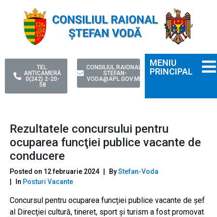
MENIU
TEL.
CONSILIUL.RAIONAL-
PRINCIPAL
ANTICAMERĂ
STEFAN-
0(242) 2-20-
VODA@APL.GOV.MD
58
Rezultatele concursului pentru
ocuparea funcţiei publice vacante de
conducere
Posted on
12 februarie 2024
By
Stefan-Voda
In
Posturi Vacante
Concursul pentru ocuparea funcţiei publice vacante de şef
al Direcţiei cultură, tineret, sport și turism a fost promovat