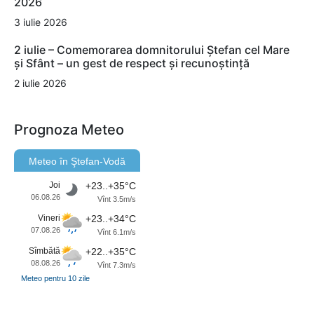
2026
3 iulie 2026
2 iulie – Comemorarea domnitorului Ștefan cel Mare
și Sfânt – un gest de respect și recunoștință
2 iulie 2026
Prognoza Meteo
Meteo în Ştefan-Vodă
Joi
+23..+35°C
06.08.26
Vînt 3.5m/s
Vineri
+23..+34°C
07.08.26
Vînt 6.1m/s
Sîmbătă
+22..+35°C
08.08.26
Vînt 7.3m/s
Meteo pentru 10 zile