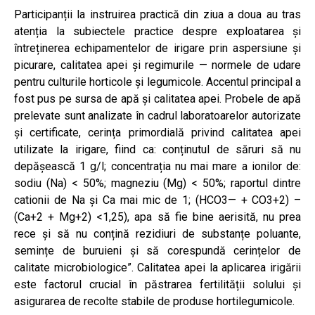
Participanții la instruirea practică din ziua a doua au tras
atenția la subiectele practice despre exploatarea și
întreținerea echipamentelor de irigare prin aspersiune și
picurare, calitatea apei și regimurile — normele de udare
pentru culturile horticole și legumicole. Accentul principal a
fost pus pe sursa de apă și calitatea apei. Probele de apă
prelevate sunt analizate în cadrul laboratoarelor autorizate
și certificate, cerința primordială privind calitatea apei
utilizate la irigare, fiind ca: conținutul de săruri să nu
depășească 1 g/l; concentrația nu mai mare a ionilor de:
sodiu (Na) < 50%; magneziu (Mg) < 50%; raportul dintre
cationii de Na și Ca mai mic de 1; (HCO3— + CO3+2) –
(Ca+2 + Mg+2) <1,25), apa să fie bine aerisită, nu prea
rece și să nu conțină rezidiuri de substanțe poluante,
semințe de buruieni și să corespundă cerințelor de
calitate microbiologice”. Calitatea apei la aplicarea irigării
este factorul crucial în păstrarea fertilității solului și
asigurarea de recolte stabile de produse hortilegumicole.