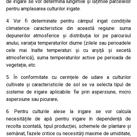
de irigare se vor determina lungimile și lățimile parcelelor
pentru amplasarea culturilor irigate.
4. Vor fi determinate pentru câmpul irigat condițiile
climaterice caracteristice din această regiune: suma
depunerilor atmosferice și distribuția lor pe parcursul
anului, variația temperaturilor diurne (zilele sau perioadele
cele mai înalte temperaturi și cu arșiță și secetă
atmosferică), suma temperaturilor active pe perioada de
vegetație, etc.
5. În conformitate cu cerințele de udare a culturilor
cultivate și caracteristicile de sol se va selecta tipul de
sisteme de irigare aplicabile: fie prin aspersiune, micro
aspersiune sau picurare;
6. Pentru culturile alese la irigare se vor calcula
necesitățile de apă pentru irigare în dependență de
recolta scontată, tipul producției, schemele de plantare și
semănat, fazele critice cu necesități maxime de umiditate,