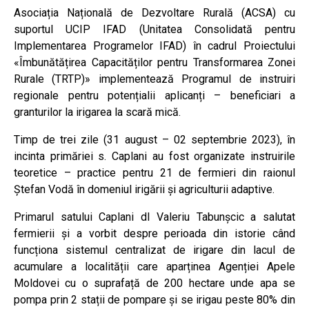
Asociația Națională de Dezvoltare Rurală (ACSA) cu
suportul UCIP IFAD (Unitatea Consolidată pentru
Implementarea Programelor IFAD) în cadrul Proiectului
«Îmbunătățirea Capacităților pentru Transformarea Zonei
Rurale (TRTP)» implementează Programul de instruiri
regionale pentru potențialii aplicanți – beneficiari a
granturilor la irigarea la scară mică.
Timp de trei zile (31 august – 02 septembrie 2023), în
incinta primăriei s. Caplani au fost organizate instruirile
teoretice – practice pentru 21 de fermieri din raionul
Ștefan Vodă în domeniul irigării și agriculturii adaptive.
Primarul satului Caplani dl Valeriu Tabunșcic a salutat
fermierii și a vorbit despre perioada din istorie când
funcționa sistemul centralizat de irigare din lacul de
acumulare a localității care aparținea Agenției Apele
Moldovei cu o suprafață de 200 hectare unde apa se
pompa prin 2 stații de pompare și se irigau peste 80% din