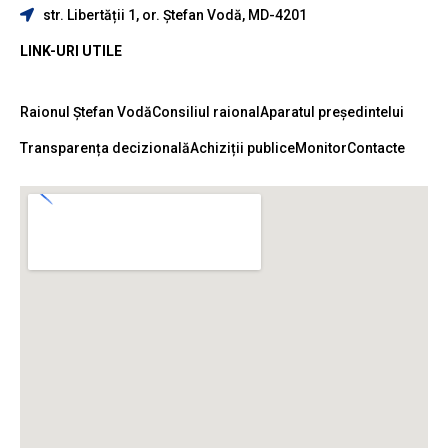
str. Libertății 1, or. Ștefan Vodă, MD-4201
LINK-URI UTILE
Raionul Ștefan Vodă
Consiliul raional
Aparatul președintelui
Transparența decizională
Achiziții publice
Monitor
Contacte