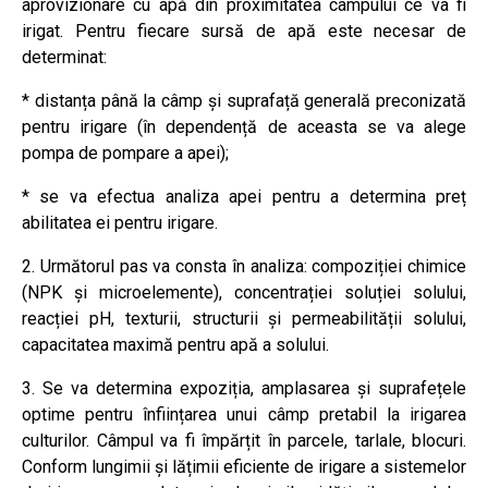
aprovizionare cu apă din proximitatea câmpului ce va fi
irigat. Pentru fiecare sursă de apă este necesar de
determinat:
* distanța până la câmp și suprafață generală preconizată
pentru irigare (în dependență de aceasta se va alege
pompa de pompare a apei);
* se va efectua analiza apei pentru a determina preț
abilitatea ei pentru irigare.
2. Următorul pas va consta în analiza: compoziției chimice
(NPK și microelemente), concentrației soluției solului,
reacției pH, texturii, structurii și permeabilității solului,
capacitatea maximă pentru apă a solului.
3. Se va determina expoziția, amplasarea și suprafețele
optime pentru înființarea unui câmp pretabil la irigarea
culturilor. Câmpul va fi împărțit în parcele, tarlale, blocuri.
Conform lungimii și lățimii eficiente de irigare a sistemelor