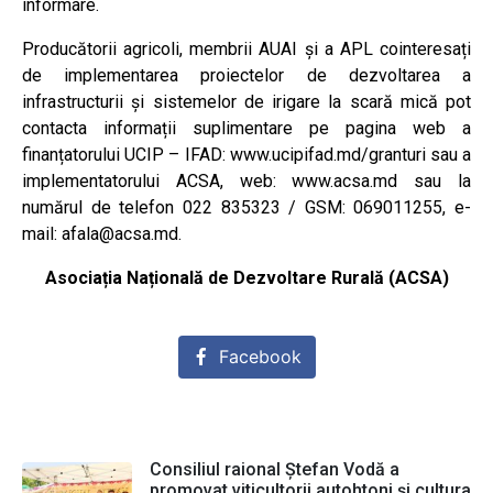
informare.
Producătorii agricoli, membrii AUAI și a APL cointeresați
de implementarea proiectelor de dezvoltarea a
infrastructurii și sistemelor de irigare la scară mică pot
contacta informații suplimentare pe pagina web a
finanțatorului UCIP – IFAD: www.ucipifad.md/granturi sau a
implementatorului ACSA, web: www.acsa.md sau la
numărul de telefon 022 835323 / GSM: 069011255, e-
mail: afala@acsa.md.
Asociația Națională de Dezvoltare Rurală (ACSA)
Facebook
Consiliul raional Ștefan Vodă a
promovat viticultorii autohtoni și cultura