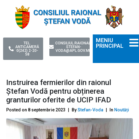
MENIU
TEL.
CONSILIUL.RAIONAL-
PRINCIPAL
ANTICAMERĂ
STEFAN-
0(242) 2-20-
VODA@APL.GOV.MD
58
Instruirea fermierilor din raionul
Ștefan Vodă pentru obținerea
granturilor oferite de UCIP IFAD
Posted on
8 septembrie 2023
By
Stefan-Voda
In
Noutăți