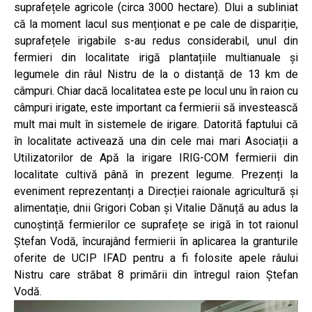
suprafețele agricole (circa 3000 hectare). Dlui a subliniat
că la moment lacul sus menționat e pe cale de dispariție,
suprafețele irigabile s-au redus considerabil, unul din
fermieri din localitate irigă plantațiile multianuale și
legumele din râul Nistru de la o distanță de 13 km de
câmpuri. Chiar dacă localitatea este pe locul unu în raion cu
câmpuri irigate, este important ca fermierii să investească
mult mai mult în sistemele de irigare. Datorită faptului că
în localitate activează una din cele mai mari Asociații a
Utilizatorilor de Apă la irigare IRIG-COM fermierii din
localitate cultivă până în prezent legume. Prezenți la
eveniment reprezentanți a Direcției raionale agricultură și
alimentație, dnii Grigori Coban și Vitalie Dănuță au adus la
cunoștință fermierilor ce suprafețe se irigă în tot raionul
Ștefan Vodă, încurajând fermierii în aplicarea la granturile
oferite de UCIP IFAD pentru a fi folosite apele râului
Nistru care străbat 8 primării din întregul raion Ștefan
Vodă.