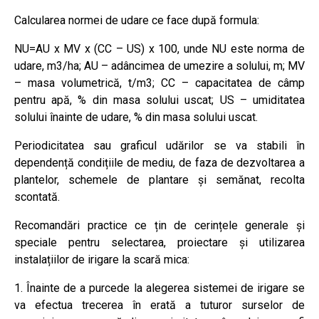
Calcularea normei de udare ce face după formula:
NU=AU x MV x (CC – US) x 100, unde NU este norma de
udare, m3/ha; AU – adâncimea de umezire a solului, m; MV
– masa volumetrică, t/m3; CC – capacitatea de câmp
pentru apă, % din masa solului uscat; US – umiditatea
solului înainte de udare, % din masa solului uscat.
Periodicitatea sau graficul udărilor se va stabili în
dependență condițiile de mediu, de faza de dezvoltarea a
plantelor, schemele de plantare și semănat, recolta
scontată.
Recomandări practice ce țin de cerințele generale și
speciale pentru selectarea, proiectare și utilizarea
instalațiilor de irigare la scară mica:
1. Înainte de a purcede la alegerea sistemei de irigare se
va efectua trecerea în erată a tuturor surselor de