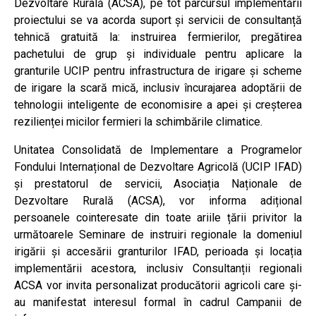
Dezvoltare Rurală (ACSA), pe tot parcursul implementării
proiectului se va acorda suport și servicii de consultanță
tehnică gratuită la: instruirea fermierilor, pregătirea
pachetului de grup și individuale pentru aplicare la
granturile UCIP pentru infrastructura de irigare și scheme
de irigare la scară mică, inclusiv încurajarea adoptării de
tehnologii inteligente de economisire a apei și creșterea
rezilienței micilor fermieri la schimbările climatice.
Unitatea Consolidată de Implementare a Programelor
Fondului Internațional de Dezvoltare Agricolă (UCIP IFAD)
și prestatorul de servicii, Asociația Naționale de
Dezvoltare Rurală (ACSA), vor informa adițional
persoanele cointeresate din toate ariile țării privitor la
următoarele Seminare de instruiri regionale la domeniul
irigării și accesării granturilor IFAD, perioada și locația
implementării acestora, inclusiv Consultanții regionali
ACSA vor invita personalizat producătorii agricoli care și-
au manifestat interesul formal în cadrul Campanii de