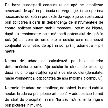
Pe baza cunoașterii consumului de apă se stabilește
necesarul de apă în perioada de vegetație, iar acoperirea
necesarului de apă în perioada de vegetație se realizează
prin aplicarea irigării. În dependență de instrumentele de
control aplicate putem stabili momentul optim de irigare,
după: (i) tensiometre care măsoară potențialul de apă în
sol; (ii) senzorii de umiditate a solului care estimează
conținutul volumetric de apă în sol și (iii) udometre – pH
metre.
Norma de udare se calculează pe baza datelor
determinărilor a umidității solului în stratul de calcul și
după indicii proprietăților agrofizice ale solului (densitate,
masa volumetrică, capacitatea de apă maximă a câmpului).
Normele de udare se stabilesc, de obicei, în metri cubi la
hectar, la udarea prin ploaie artificială – adesea sub formă
de strat de precipitații în mm/ha sau m3/ha, iar la irigare
prin picurare în m3/ha.