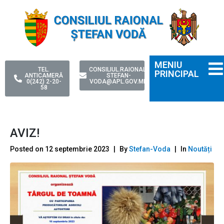
MENIU
TEL.
CONSILIUL.RAIONAL-
PRINCIPAL
ANTICAMERĂ
STEFAN-
0(242) 2-20-
VODA@APL.GOV.MD
58
AVIZ!
Posted on
12 septembrie 2023
By
Stefan-Voda
In
Noutăți