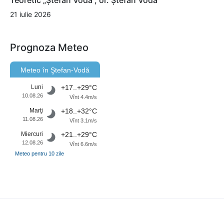
21 iulie 2026
Prognoza Meteo
Meteo în Ştefan-Vodă
Luni
+17..+29°C
10.08.26
Vînt 4.4m/s
Marţi
+18..+32°C
11.08.26
Vînt 3.1m/s
Miercuri
+21..+29°C
12.08.26
Vînt 6.6m/s
Meteo pentru 10 zile