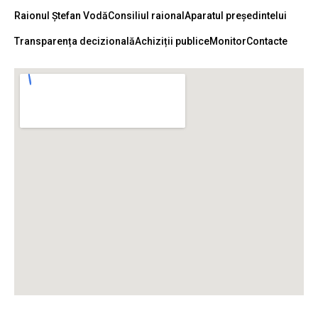
Raionul Ștefan Vodă
Consiliul raional
Aparatul președintelui
Transparența decizională
Achiziții publice
Monitor
Contacte