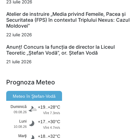
23 iulie 2026
Atelier de instruire „Media privind Femeile, Pacea și
Securitatea (FPS) în contextul Triplului Nexus: Cazul
Moldovei”
22 iulie 2026
Anunț! Concurs la funcția de director la Liceul
Teoretic „Ștefan Vodă”, or. Ștefan Vodă
21 iulie 2026
Prognoza Meteo
Meteo în Ştefan-Vodă
Duminică
+19..+28°C
09.08.26
Vînt 7.3m/s
Luni
+17..+30°C
10.08.26
Vînt 4.7m/s
Marţi
+18..+32°C