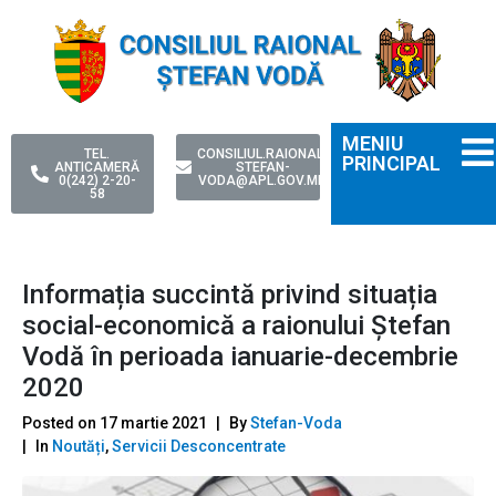
MENIU
TEL.
CONSILIUL.RAIONAL-
PRINCIPAL
ANTICAMERĂ
STEFAN-
0(242) 2-20-
VODA@APL.GOV.MD
58
Informația succintă privind situația
social-economică a raionului Ștefan
Vodă în perioada ianuarie-decembrie
2020
Posted on
17 martie 2021
By
Stefan-Voda
In
Noutăți
,
Servicii Desconcentrate