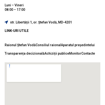
Luni – Vineri
08:00 – 17:00
str. Libertății 1, or. Ștefan Vodă, MD-4201
LINK-URI UTILE
Raionul Ștefan Vodă
Consiliul raional
Aparatul președintelui
Transparența decizională
Achiziții publice
Monitor
Contacte