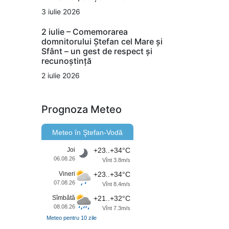
3 iulie 2026
2 iulie – Comemorarea
domnitorului Ștefan cel Mare și
Sfânt – un gest de respect și
recunoștință
2 iulie 2026
Prognoza Meteo
Meteo în Ştefan-Vodă
Joi
+23..+34°C
06.08.26
Vînt 3.8m/s
Vineri
+23..+34°C
07.08.26
Vînt 8.4m/s
Sîmbătă
+21..+32°C
08.08.26
Vînt 7.3m/s
Meteo pentru 10 zile