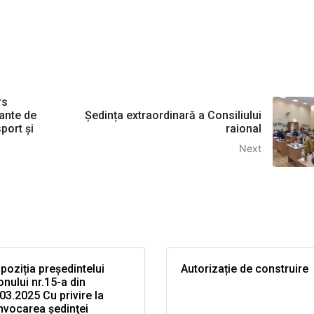
rs
cante de
Ședința extraordinară a Consiliului
sport şi
raional
Next
poziția președintelui
Autorizație de construire
onului nr.15-a din
03.2025 Cu privire la
nvocarea şedinţei