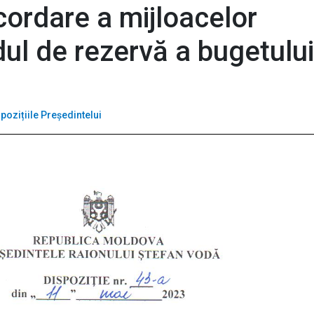
cordare a mijloacelor
dul de rezervă a bugetului
pozițiile Președintelui