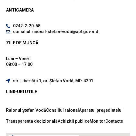
ANTICAMERA
0242-2-20-58
consiliul.raional-stefan-voda@apl.gov.md
ZILE DE MUNCĂ
Luni – Vineri
08:00 – 17:00
str. Libertății 1, or. Ștefan Vodă, MD-4201
LINK-URI UTILE
Raionul Ștefan Vodă
Consiliul raional
Aparatul președintelui
Transparența decizională
Achiziții publice
Monitor
Contacte