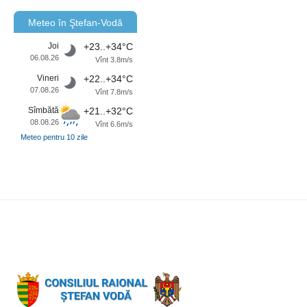
Meteo în Ştefan-Vodă
Joi
+23..+34°C
06.08.26
Vînt 3.8m/s
Vineri
+22..+34°C
07.08.26
Vînt 7.8m/s
Sîmbătă
+21..+32°C
08.08.26
Vînt 6.6m/s
Meteo pentru 10 zile