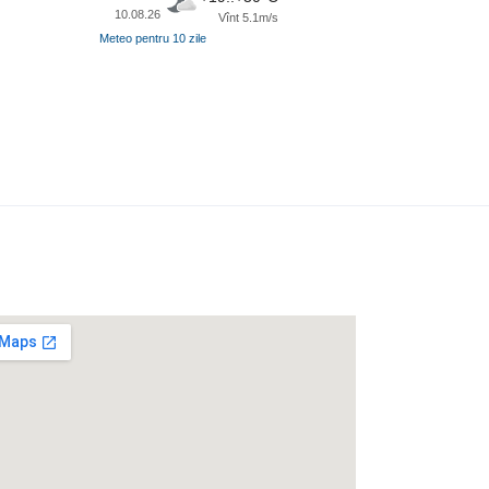
10.08.26
Vînt 5.1m/s
Meteo pentru 10 zile