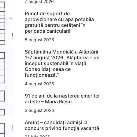
7 august 2026
Punct de suport de
aprovizionare cu apă potabilă
gratuită pentru cetățeni în
perioada caniculară
5 august 2026
Săptămâna Mondială a Alăptării
1-7 august 2026 „Alăptarea – un
început sustenabil în viață:
Consolidați ceea ce
funcționează.”
4 august 2026
91 de ani de la nașterea emeritei
artiste – Maria Bieșu
3 august 2026
Anunț – candidați admiși la
concurs privind funcția vacantă
31 iulie 2026