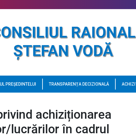
UL PREȘEDINTELUI
TRANSPARENȚA DECIZIONALĂ
ACHIZI
ivind achiziționarea
or/lucrărilor în cadrul