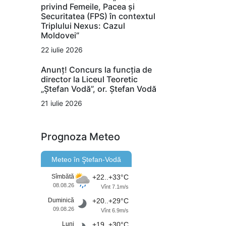
privind Femeile, Pacea și
Securitatea (FPS) în contextul
Triplului Nexus: Cazul
Moldovei”
22 iulie 2026
Anunț! Concurs la funcția de
director la Liceul Teoretic
„Ștefan Vodă”, or. Ștefan Vodă
21 iulie 2026
Prognoza Meteo
Meteo în Ştefan-Vodă
Sîmbătă
+22..+33°C
08.08.26
Vînt 7.1m/s
Duminică
+20..+29°C
09.08.26
Vînt 6.9m/s
Luni
+19..+30°C