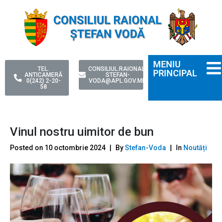
MENIU
TEL.
CONSILIUL.RAIONAL-
PRINCIPAL
ANTICAMERĂ
STEFAN-
0(242) 2-20-
VODA@APL.GOV.MD
58
Vinul nostru uimitor de bun
Posted on
10 octombrie 2024
By
Stefan-Voda
In
Noutăți