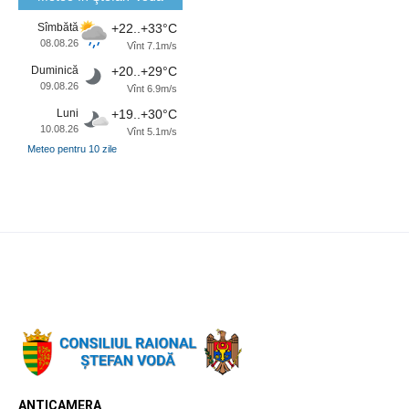
Sîmbătă
+22..+33°C
08.08.26
Vînt 7.1m/s
Duminică
+20..+29°C
09.08.26
Vînt 6.9m/s
Luni
+19..+30°C
10.08.26
Vînt 5.1m/s
Meteo pentru 10 zile
ANTICAMERA