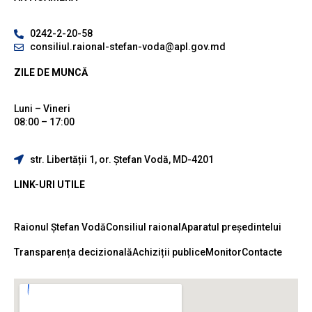
0242-2-20-58
consiliul.raional-stefan-voda@apl.gov.md
ZILE DE MUNCĂ
Luni – Vineri
08:00 – 17:00
str. Libertății 1, or. Ștefan Vodă, MD-4201
LINK-URI UTILE
Raionul Ștefan Vodă
Consiliul raional
Aparatul președintelui
Transparența decizională
Achiziții publice
Monitor
Contacte