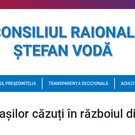
UL PREȘEDINTELUI
TRANSPARENȚA DECIZIONALĂ
ACHIZI
ilor căzuți în războiul d