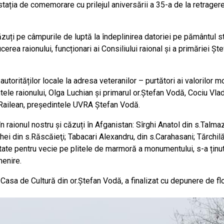
stația de comemorare cu prilejul aniversării a 35-a de la retrager
uți pe câmpurile de luptă la îndeplinirea datoriei pe pământul st
erea raionului, funcționari ai Consiliului raional și a primăriei Șt
torităților locale la adresa veteranilor – purtători ai valorilor m
ntele raionului, Olga Luchian și primarul or.Ștefan Vodă, Cociu Vlad
e Railean, președintele UVRA Ștefan Vodă.
în raionul nostru și căzuți în Afganistan: Sîrghi Anatol din s.Talma
ei din s.Răscăieţi; Tabacari Alexandru, din s.Carahasani; Tărchil
state pentru vecie pe plitele de marmoră a monumentului, s-a ținu
menire.
 Casa de Cultură din or.Ștefan Vodă, a finalizat cu depunere de flo