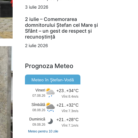
3 iulie 2026
2 iulie – Comemorarea
domnitorului Ștefan cel Mare și
Sfânt – un gest de respect și
recunoștință
2 iulie 2026
Prognoza Meteo
Meteo în Ştefan-Vodă
Vineri
+23..+34°C
07.08.26
Vînt 8.4m/s
Sîmbătă
+21..+32°C
08.08.26
Vînt 7.3m/s
Duminică
+21..+28°C
09.08.26
Vînt 7.1m/s
Meteo pentru 10 zile