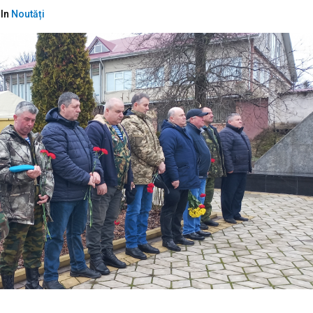
In
Noutăți