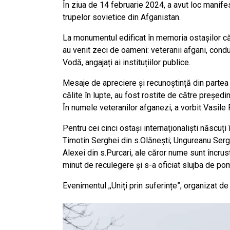
În ziua de 14 februarie 2024, a avut loc manife
trupelor sovietice din Afganistan.
La monumentul edificat în memoria ostașilor căz
au venit zeci de oameni: veteranii afgani, conduc
Vodă, angajați ai instituțiilor publice.
Mesaje de apreciere și recunoștință din partea au
călite în lupte, au fost rostite de către președi
În numele veteranilor afganezi, a vorbit Vasil
Pentru cei cinci ostași internaţionalişti născuți 
Timotin Serghei din s.Olăneşti; Ungureanu Sergh
Alexei din s.Purcari, ale căror nume sunt încru
minut de reculegere și s-a oficiat slujba de po
Evenimentul ,,Uniți prin suferințe”, organizat de