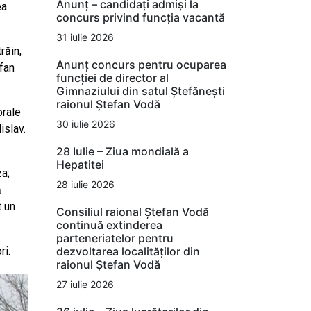
Anunț – candidați admiși la
ea
concurs privind funcția vacantă
31 iulie 2026
răin,
Anunț concurs pentru ocuparea
efan
funcției de director al
Gimnaziului din satul Ștefănești
raionul Ștefan Vodă
orale
30 iulie 2026
islav.
28 Iulie – Ziua mondială a
Hepatitei
za;
28 iulie 2026
ă
t un
Consiliul raional Ștefan Vodă
continuă extinderea
parteneriatelor pentru
dezvoltarea localităților din
ri.
raionul Ștefan Vodă
27 iulie 2026