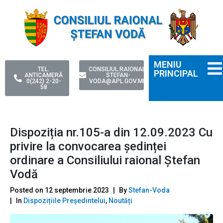
MENIU
TEL.
CONSILIUL.RAIONAL-
PRINCIPAL
ANTICAMERĂ
STEFAN-
0(242) 2-20-
VODA@APL.GOV.MD
58
Dispoziția nr.105-a din 12.09.2023 Cu
privire la convocarea ședinței
ordinare a Consiliului raional Ștefan
Vodă
Posted on
12 septembrie 2023
By
Stefan-Voda
In
Dispozițiile Președintelui
,
Noutăți