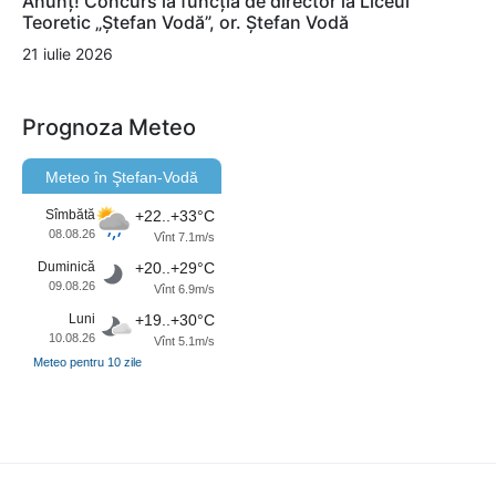
Anunț! Concurs la funcția de director la Liceul
Teoretic „Ștefan Vodă”, or. Ștefan Vodă
21 iulie 2026
Prognoza Meteo
Meteo în Ştefan-Vodă
Sîmbătă
+22..+33°C
08.08.26
Vînt 7.1m/s
Duminică
+20..+29°C
09.08.26
Vînt 6.9m/s
Luni
+19..+30°C
10.08.26
Vînt 5.1m/s
Meteo pentru 10 zile