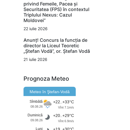
privind Femeile, Pacea și
Securitatea (FPS) în contextul
Triplului Nexus: Cazul
Moldovei”
22 iulie 2026
Anunț! Concurs la funcția de
director la Liceul Teoretic
„Ștefan Vodă”, or. Ștefan Vodă
21 iulie 2026
Prognoza Meteo
Meteo în Ştefan-Vodă
Sîmbătă
+22..+33°C
08.08.26
Vînt 7.1m/s
Duminică
+20..+29°C
09.08.26
Vînt 6.9m/s
Luni
+19..+30°C