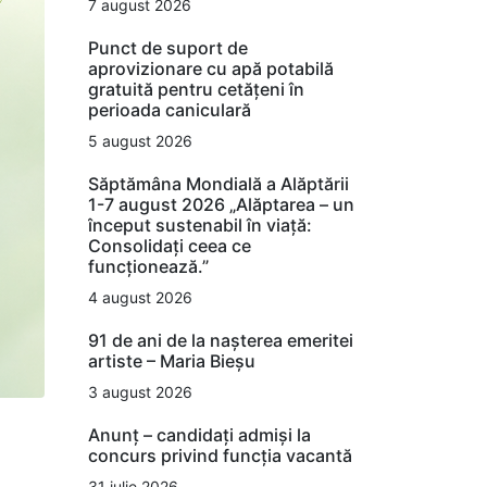
7 august 2026
Punct de suport de
aprovizionare cu apă potabilă
gratuită pentru cetățeni în
perioada caniculară
5 august 2026
Săptămâna Mondială a Alăptării
1-7 august 2026 „Alăptarea – un
început sustenabil în viață:
Consolidați ceea ce
funcționează.”
4 august 2026
91 de ani de la nașterea emeritei
artiste – Maria Bieșu
3 august 2026
Anunț – candidați admiși la
concurs privind funcția vacantă
31 iulie 2026