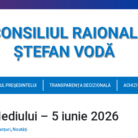
UL PREȘEDINTELUI
TRANSPARENȚA DECIZIONALĂ
ACHIZI
ediului – 5 iunie 2026
nțuri
,
Noutăți