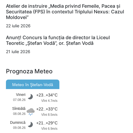
Atelier de instruire „Media privind Femeile, Pacea și
Securitatea (FPS) în contextul Triplului Nexus: Cazul
Moldovei”
22 iulie 2026
Anunț! Concurs la funcția de director la Liceul
Teoretic „Ștefan Vodă”, or. Ștefan Vodă
21 iulie 2026
Prognoza Meteo
Meteo în Ştefan-Vodă
Vineri
+23..+34°C
07.08.26
Vînt 4.7m/s
Sîmbătă
+22..+33°C
08.08.26
Vînt 8.5m/s
Duminică
+21..+29°C
09.08.26
Vînt 6.9m/s