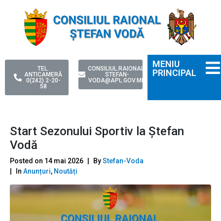
MENIU
TEL.
CONSILIUL.RAIONAL-
PRINCIPAL
ANTICAMERĂ
STEFAN-
0(242) 2-20-
VODA@APL.GOV.MD
58
Start Sezonului Sportiv la Ștefan
Vodă
Posted on
14 mai 2026
By
Stefan-Voda
In
Anunțuri
,
Noutăți