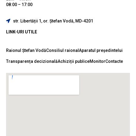
08:00 – 17:00
str. Libertății 1, or. Ștefan Vodă, MD-4201
LINK-URI UTILE
Raionul Ștefan Vodă
Consiliul raional
Aparatul președintelui
Transparența decizională
Achiziții publice
Monitor
Contacte