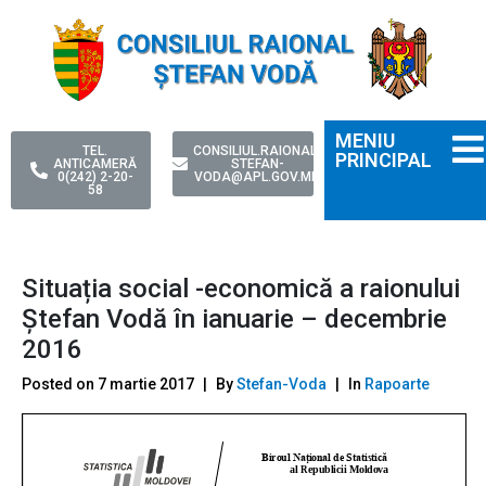
MENIU
TEL.
CONSILIUL.RAIONAL-
PRINCIPAL
ANTICAMERĂ
STEFAN-
0(242) 2-20-
VODA@APL.GOV.MD
58
Situația social -economică a raionului
Ştefan Vodă în ianuarie – decembrie
2016
Posted on
7 martie 2017
By
Stefan-Voda
In
Rapoarte