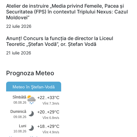
Atelier de instruire „Media privind Femeile, Pacea și
Securitatea (FPS) în contextul Triplului Nexus: Cazul
Moldovei”
22 iulie 2026
Anunț! Concurs la funcția de director la Liceul
Teoretic „Ștefan Vodă”, or. Ștefan Vodă
21 iulie 2026
Prognoza Meteo
Meteo în Ştefan-Vodă
Sîmbătă
+22..+33°C
08.08.26
Vînt 7.3m/s
Duminică
+20..+29°C
09.08.26
Vînt 6.8m/s
Luni
+18..+29°C
10.08.26
Vînt 4.9m/s