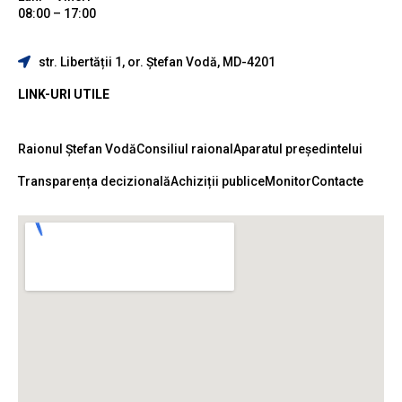
08:00 – 17:00
str. Libertății 1, or. Ștefan Vodă, MD-4201
LINK-URI UTILE
Raionul Ștefan Vodă
Consiliul raional
Aparatul președintelui
Transparența decizională
Achiziții publice
Monitor
Contacte