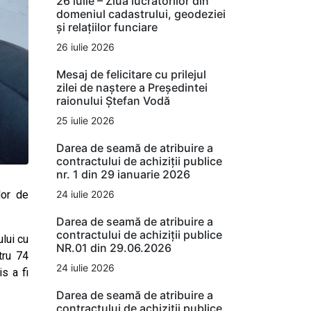
26 iulie – Ziua lucrătorilor din
domeniul cadastrului, geodeziei
și relațiilor funciare
26 iulie 2026
Mesaj de felicitare cu prilejul
zilei de naștere a Președintei
raionului Ștefan Vodă
25 iulie 2026
Darea de seamă de atribuire a
contractului de achiziții publice
nr. 1 din 29 ianuarie 2026
24 iulie 2026
lor de
Darea de seamă de atribuire a
contractului de achiziții publice
lui cu
NR.01 din 29.06.2026
tru 74
24 iulie 2026
s a fi
Darea de seamă de atribuire a
contractului de achiziții publice