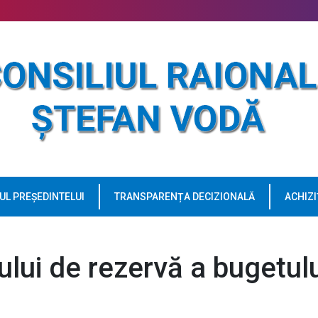
UL PREȘEDINTELUI
TRANSPARENȚA DECIZIONALĂ
ACHIZI
lui de rezervă a bugetulu