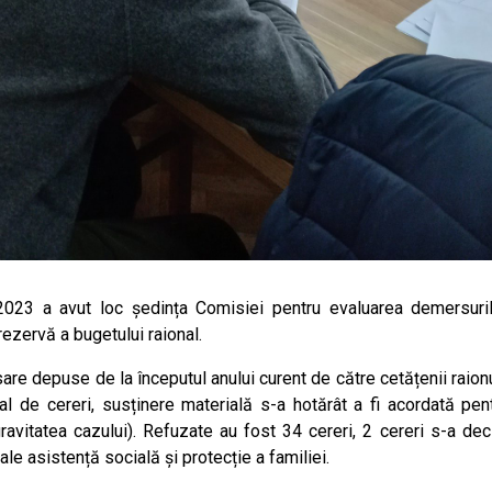
2023 a avut loc ședința Comisiei pentru evaluarea demersuri
rezervă a bugetului raional.
e depuse de la începutul anului curent de către cetățenii raionu
otal de cereri, susținere materială s-a hotărât a fi acordată pen
itatea cazului). Refuzate au fost 34 cereri, 2 cereri s-a deci
le asistență socială și protecție a familiei.