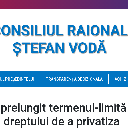
UL PREȘEDINTELUI
TRANSPARENȚA DECIZIONALĂ
ACHIZI
prelungit termenul-limită
 dreptului de a privatiza