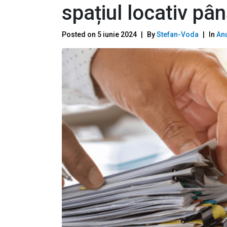
spațiul locativ pâ
Posted on
5 iunie 2024
By
Stefan-Voda
In
Anu