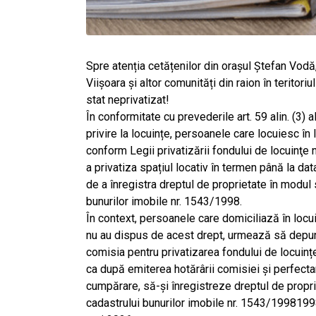
Spre atenția cetățenilor din orașul Ștefan Vodă,
Viișoara și altor comunități din raion în teritori
stat neprivatizat!
În conformitate cu prevederile art. 59 alin. (3) a
privire la locuințe, persoanele care locuiesc în 
conform Legii privatizării fondului de locuinţe
a privatiza spațiul locativ în termen până la da
de a înregistra dreptul de proprietate în modul 
bunurilor imobile nr. 1543/1998.
În context, persoanele care domiciliază în locui
nu au dispus de acest drept, urmează să depun
comisia pentru privatizarea fondului de locuinț
ca după emiterea hotărârii comisiei și perfecta
cumpărare, să-și înregistreze dreptul de propri
cadastrului bunurilor imobile nr. 1543/1998199