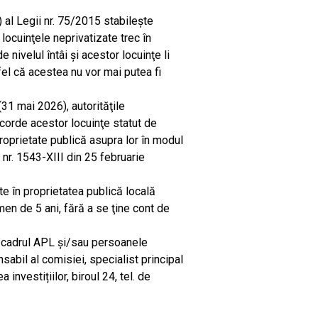
 ) al Legii nr. 75/2015 stabilește
 locuinţele neprivatizate trec în
e nivelul întâi şi acestor locuinţe li
tfel că acestea nu vor mai putea fi
31 mai 2026), autorităţile
acorde acestor locuinţe statut de
roprietate publică asupra lor în modul
 nr. 1543-XIII din 25 februarie
te în proprietatea publică locală
men de 5 ani, fără a se ţine cont de
n cadrul APL și/sau persoanele
sabil al comisiei, specialist principal
 investițiilor, biroul 24, tel. de