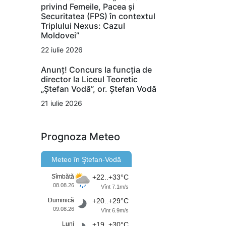
privind Femeile, Pacea și
Securitatea (FPS) în contextul
Triplului Nexus: Cazul
Moldovei”
22 iulie 2026
Anunț! Concurs la funcția de
director la Liceul Teoretic
„Ștefan Vodă”, or. Ștefan Vodă
21 iulie 2026
Prognoza Meteo
Meteo în Ştefan-Vodă
Sîmbătă
+22..+33°C
08.08.26
Vînt 7.1m/s
Duminică
+20..+29°C
09.08.26
Vînt 6.9m/s
Luni
+19..+30°C