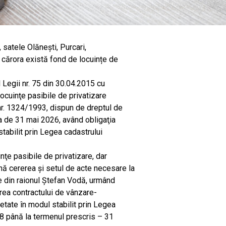
 satele Olănești, Purcari,
ul cărora există fond de locuințe de
l Legii nr. 75 din 30.04.2015 cu
locuinţe pasibile de privatizare
 nr. 1324/1993, dispun de dreptul de
ta de 31 mai 2026, având obligaţia
stabilit prin Legea cadastrului
nţe pasibile de privatizare, dar
ă cererea și setul de acte necesare la
e din raionul Ștefan Vodă, urmând
rea contractului de vânzare-
etate în modul stabilit prin Legea
8 până la termenul prescris – 31