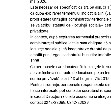
mai 2026.
Este necesar de specificat, că art. 59 alin. (3 1
că după expirarea termenului indicat la alin. (3),
proprietatea unităţilor administrativ-teritoriale d
se va atribui statutul de «locuință socială», as
privatizate.
În context, după expirarea termenului prescris (
administraţiei publice locale sunt obligate să 
locuinţe sociale şi să înregistreze dreptul de p
stabilit prin Legea cadastrului bunurilor imobile
1998.
Cu persoanele care locuiesc în locuinţele trecu
se vor încheia contracte de locaţiune pe un ter
norma prevăzută la art. 13 al Legii nr. 75/2015.
Pentru informații, persoanele responsabile di
fizice interesate pot contacta secretarul respon
în cadrul Direcției raionale economie și atragerea
contact 0242-22088, 0242-23029.