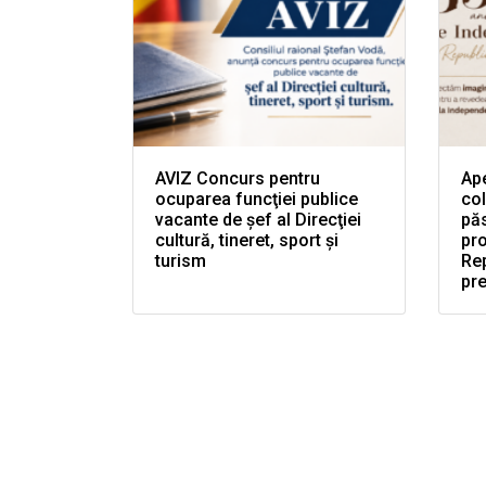
AVIZ Concurs pentru
Ape
ocuparea funcţiei publice
col
vacante de şef al Direcţiei
păs
cultură, tineret, sport şi
pr
turism
Rep
pr