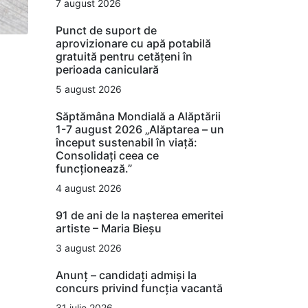
7 august 2026
Punct de suport de
aprovizionare cu apă potabilă
gratuită pentru cetățeni în
perioada caniculară
5 august 2026
Săptămâna Mondială a Alăptării
1-7 august 2026 „Alăptarea – un
început sustenabil în viață:
Consolidați ceea ce
funcționează.”
4 august 2026
91 de ani de la nașterea emeritei
artiste – Maria Bieșu
3 august 2026
Anunț – candidați admiși la
concurs privind funcția vacantă
31 iulie 2026