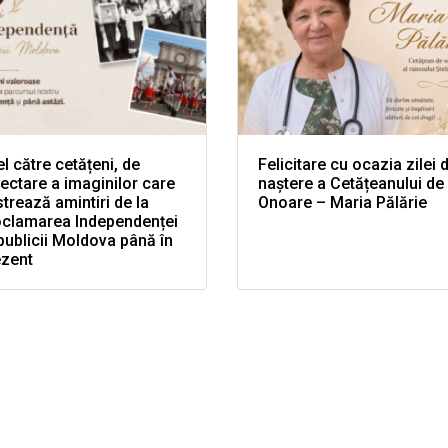
l către cetățeni, de
Felicitare cu ocazia zilei 
ectare a imaginilor care
naștere a Cetățeanului de
trează amintiri de la
Onoare – Maria Pălărie
oclamarea Independenței
ublicii Moldova până în
ezent