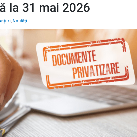
nă la 31 mai 2026
nțuri
,
Noutăți