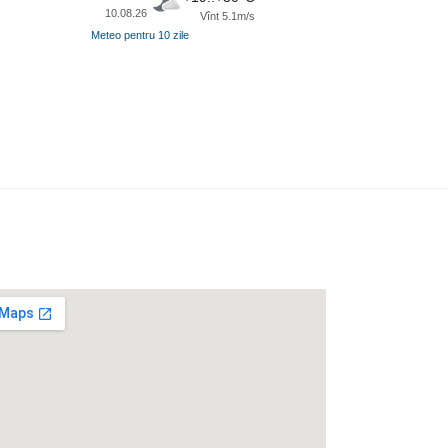
10.08.26
Vînt 5.1m/s
Meteo pentru 10 zile