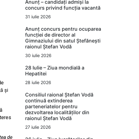
Anunț – candidați admiși la
concurs privind funcția vacantă
31 iulie 2026
Anunț concurs pentru ocuparea
funcției de director al
Gimnaziului din satul Ștefănești
raionul Ștefan Vodă
30 iulie 2026
28 Iulie – Ziua mondială a
Hepatitei
28 iulie 2026
de
ă și
Consiliul raional Ștefan Vodă
continuă extinderea
parteneriatelor pentru
ță
dezvoltarea localităților din
nteres
raionul Ștefan Vodă
27 iulie 2026
tea de