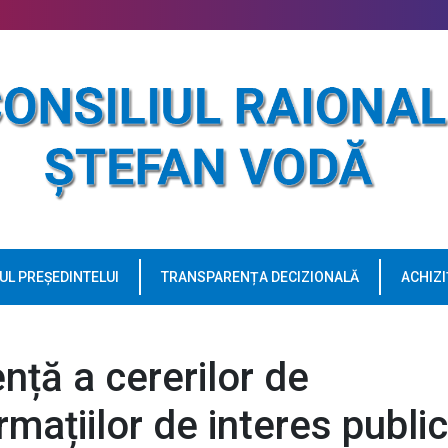
UL PREȘEDINTELUI
TRANSPARENȚA DECIZIONALĂ
ACHIZI
ență a cererilor de
mațiilor de interes public