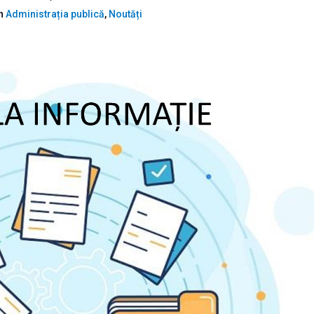
In
Administrația publică
,
Noutăți