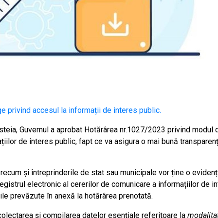
e privind accesul la informații de interes public.
steia, Guvernul a aprobat Hotărârea nr.1027/2023 privind modul 
țiilor de interes public, fapt ce va asigura o mai bună transparenț
, precum și întreprinderile de stat sau municipale vor ține o eviden
egistrul electronic al cererilor de comunicare a informațiilor de i
nile prevăzute în anexă la hotărârea prenotată.
colectarea și compilarea datelor esențiale referitoare la
modalita