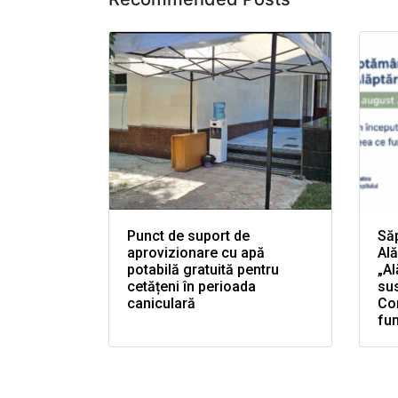
Punct de suport de
Să
aprovizionare cu apă
Ală
potabilă gratuită pentru
„Al
cetățeni în perioada
sus
caniculară
Con
fun