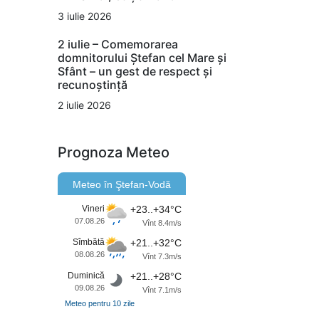
3 iulie 2026
2 iulie – Comemorarea
domnitorului Ștefan cel Mare și
Sfânt – un gest de respect și
recunoștință
2 iulie 2026
Prognoza Meteo
Meteo în Ştefan-Vodă
Vineri
+23..+34°C
07.08.26
Vînt 8.4m/s
Sîmbătă
+21..+32°C
08.08.26
Vînt 7.3m/s
Duminică
+21..+28°C
09.08.26
Vînt 7.1m/s
Meteo pentru 10 zile