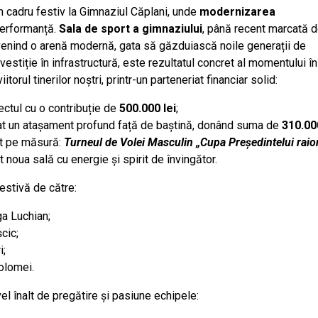
r-un cadru festiv la Gimnaziul Căplani, unde
modernizarea
performanță.
Sala de sport a gimnaziului
, până recent marcată 
devenind o arenă modernă, gata să găzduiască noile generații de
stiție în infrastructură, este rezultatul concret al momentului în
torul tinerilor noștri, printr-un parteneriat financiar solid:
ectul cu o contribuție de
500.000 lei
;
rat un atașament profund față de baștină, donând suma de
310.000
nt pe măsură:
Turneul de Volei Masculin „Cupa Președintelui raio
 noua sală cu energie și spirit de învingător.
estivă de către:
ga Luchian;
cic;
i;
folomei.
el înalt de pregătire și pasiune echipele: