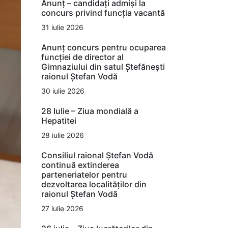
Anunț – candidați admiși la
concurs privind funcția vacantă
31 iulie 2026
Anunț concurs pentru ocuparea
funcției de director al
Gimnaziului din satul Ștefănești
raionul Ștefan Vodă
30 iulie 2026
28 Iulie – Ziua mondială a
Hepatitei
28 iulie 2026
Consiliul raional Ștefan Vodă
continuă extinderea
parteneriatelor pentru
dezvoltarea localităților din
raionul Ștefan Vodă
27 iulie 2026