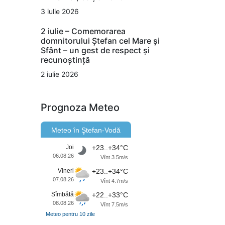
3 iulie 2026
2 iulie – Comemorarea
domnitorului Ștefan cel Mare și
Sfânt – un gest de respect și
recunoștință
2 iulie 2026
Prognoza Meteo
Meteo în Ştefan-Vodă
Joi
+23..+34°C
06.08.26
Vînt 3.5m/s
Vineri
+23..+34°C
07.08.26
Vînt 4.7m/s
Sîmbătă
+22..+33°C
08.08.26
Vînt 7.5m/s
Meteo pentru 10 zile