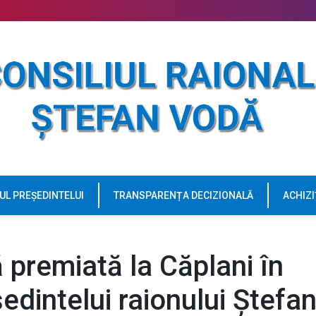
UL PREȘEDINTELUI
TRANSPARENȚA DECIZIONALĂ
ACHIZI
 premiată la Căplani în
edintelui raionului Ștefa