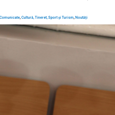
Comunicate
,
Cultură, Tineret, Sport și Turism
,
Noutăți