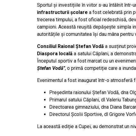
Sportul și investițiile în viitor s-au întâlnit înt
infrastructurii școlare
a fost celebrată prin 
trecerea timpului, a fost oficial redeschisă, 
campioni. Această reușită depășește simpla inve
autoritățile și comunitatea își dau mâna pentru vii
Consiliul Raional Ștefan Vodă
a susținut proi
Diaspora locală
a satului Căplani, a demonst
Începutul sportiv a fost marcat cu un evenime
Ștefan Vodă”
, o primă competiție care a inundat
Evenimentul a fost inaugurat într-o atmosferă f
Președinta raionului Ștefan Vodă, dna Ol
Primarul satului Căplani, dl Valeriu Tabunș
Directoarea gimnaziului, dna Diana Barcar
Directorul Școlii Sportive, dl Grigore Vor
La această ediție a Cupei, au demonstrat un niv