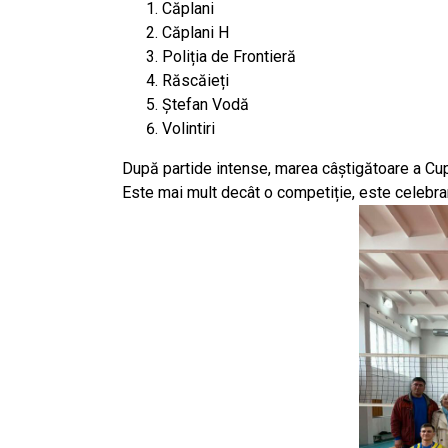
Căplani
Căplani H
Poliția de Frontieră
Răscăieți
Ștefan Vodă
Volintiri
După partide intense, marea câștigătoare a C
Este mai mult decât o competiție, este celebrarea 