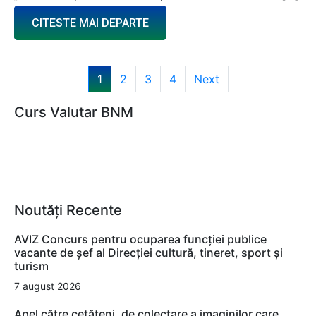
CITESTE MAI DEPARTE
1
2
3
4
Next
Curs Valutar BNM
Noutăți Recente
AVIZ Concurs pentru ocuparea funcţiei publice
vacante de şef al Direcţiei cultură, tineret, sport şi
turism
7 august 2026
Apel către cetățeni, de colectare a imaginilor care