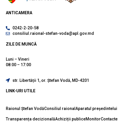
ANTICAMERA
0242-2-20-58
consiliul.raional-stefan-voda@apl.gov.md
ZILE DE MUNCĂ
Luni – Vineri
08:00 – 17:00
str. Libertății 1, or. Ștefan Vodă, MD-4201
LINK-URI UTILE
Raionul Ștefan Vodă
Consiliul raional
Aparatul președintelui
Transparența decizională
Achiziții publice
Monitor
Contacte