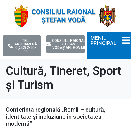
MENIU
TEL.
CONSILIUL.RAIONAL-
PRINCIPAL
ANTICAMERĂ
STEFAN-
0(242) 2-20-
VODA@APL.GOV.MD
58
Cultură, Tineret, Sport
și Turism
Conferința regională „Romii – cultură,
identitate și incluziune în societatea
modernă”