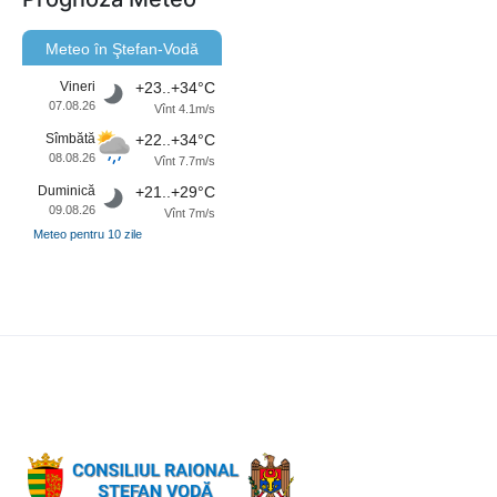
Meteo în Ştefan-Vodă
Vineri
+23..+34°C
07.08.26
Vînt 4.1m/s
Sîmbătă
+22..+34°C
08.08.26
Vînt 7.7m/s
Duminică
+21..+29°C
09.08.26
Vînt 7m/s
Meteo pentru 10 zile