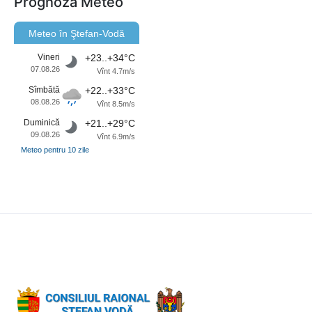
Prognoza Meteo
Meteo în Ştefan-Vodă
Vineri
+23..+34°C
07.08.26
Vînt 4.7m/s
Sîmbătă
+22..+33°C
08.08.26
Vînt 8.5m/s
Duminică
+21..+29°C
09.08.26
Vînt 6.9m/s
Meteo pentru 10 zile