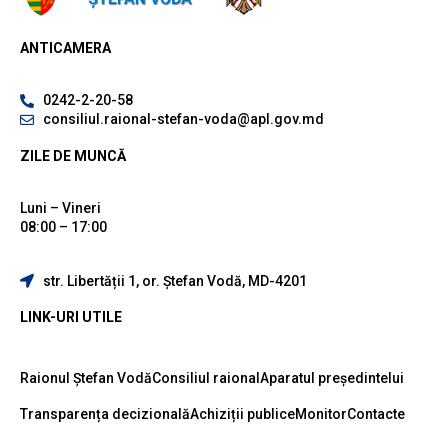
ANTICAMERA
0242-2-20-58
consiliul.raional-stefan-voda@apl.gov.md
ZILE DE MUNCĂ
Luni – Vineri
08:00 – 17:00
str. Libertății 1, or. Ștefan Vodă, MD-4201
LINK-URI UTILE
Raionul Ștefan Vodă
Consiliul raional
Aparatul președintelui
Transparența decizională
Achiziții publice
Monitor
Contacte