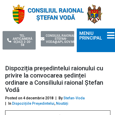
MENIU
TEL.
CONSILIUL.RAIONAL-
PRINCIPAL
ANTICAMERĂ
STEFAN-
0(242) 2-20-
VODA@APL.GOV.MD
58
Dispoziția președintelui raionului cu
privire la convocarea ședinței
ordinare a Consiliului raional Ștefan
Vodă
Posted on
4 decembrie 2018
By
Stefan-Voda
In
Dispozițiile Președintelui
,
Noutăți