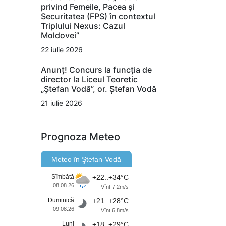
privind Femeile, Pacea și
Securitatea (FPS) în contextul
Triplului Nexus: Cazul
Moldovei”
22 iulie 2026
Anunț! Concurs la funcția de
director la Liceul Teoretic
„Ștefan Vodă”, or. Ștefan Vodă
21 iulie 2026
Prognoza Meteo
Meteo în Ştefan-Vodă
Sîmbătă
+22..+34°C
08.08.26
Vînt 7.2m/s
Duminică
+21..+28°C
09.08.26
Vînt 6.8m/s
Luni
+18..+29°C