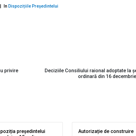
In
Dispozițiile Președintelui
u privire
Deciziile Consiliului raional adoptate la ș
ordinară din 16 decembri
poziția președintelui
Autorizație de construire