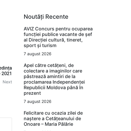
Noutăți Recente
AVIZ Concurs pentru ocuparea
funcţiei publice vacante de şef
al Direcţiei cultură, tineret,
sport şi turism
7 august 2026
Apel către cetățeni, de
edința
colectare a imaginilor care
e 2021
păstrează amintiri de la
proclamarea Independenței
Next
Republicii Moldova până în
prezent
7 august 2026
Felicitare cu ocazia zilei de
naștere a Cetățeanului de
Onoare – Maria Pălărie