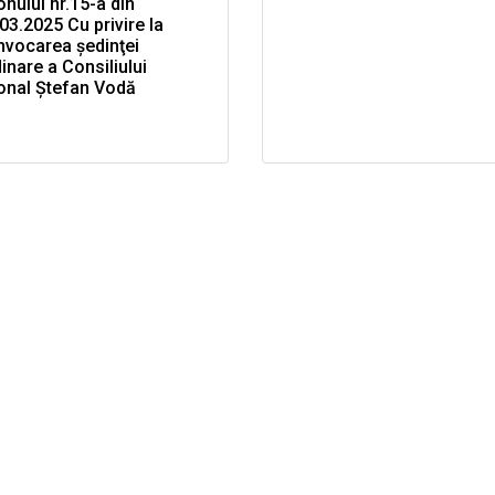
onului nr.15-a din
03.2025 Cu privire la
nvocarea şedinţei
inare a Consiliului
onal Ştefan Vodă