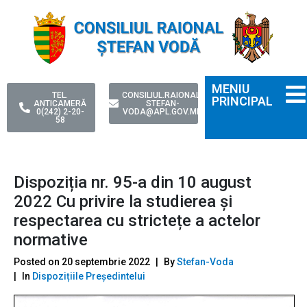
MENIU
TEL.
CONSILIUL.RAIONAL-
PRINCIPAL
ANTICAMERĂ
STEFAN-
0(242) 2-20-
VODA@APL.GOV.MD
58
Dispoziția nr. 95-a din 10 august
2022 Cu privire la studierea și
respectarea cu strictețe a actelor
normative
Posted on
20 septembrie 2022
By
Stefan-Voda
In
Dispozițiile Președintelui