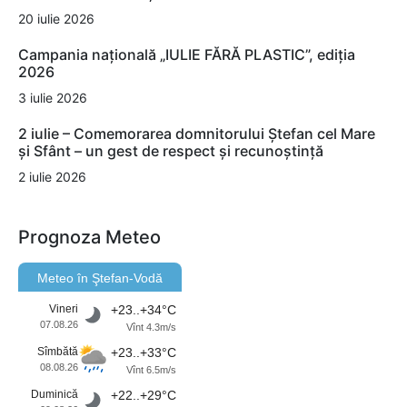
20 iulie 2026
Campania națională „IULIE FĂRĂ PLASTIC”, ediția
2026
3 iulie 2026
2 iulie – Comemorarea domnitorului Ștefan cel Mare
și Sfânt – un gest de respect și recunoștință
2 iulie 2026
Prognoza Meteo
Meteo în Ştefan-Vodă
Vineri
+23..+34°C
07.08.26
Vînt 4.3m/s
Sîmbătă
+23..+33°C
08.08.26
Vînt 6.5m/s
Duminică
+22..+29°C