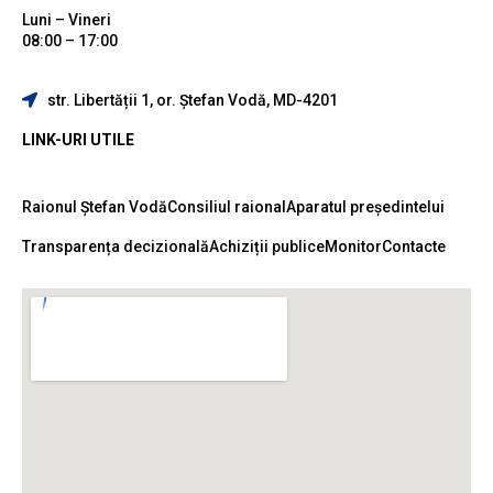
Luni – Vineri
08:00 – 17:00
str. Libertății 1, or. Ștefan Vodă, MD-4201
LINK-URI UTILE
Raionul Ștefan Vodă
Consiliul raional
Aparatul președintelui
Transparența decizională
Achiziții publice
Monitor
Contacte