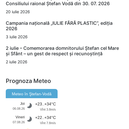
Consiliului raional Ștefan Vodă din 30. 07. 2026
20 iulie 2026
Campania națională „IULIE FĂRĂ PLASTIC”, ediția
2026
3 iulie 2026
2 iulie – Comemorarea domnitorului Ștefan cel Mare
și Sfânt – un gest de respect și recunoștință
2 iulie 2026
Prognoza Meteo
Meteo în Ştefan-Vodă
Joi
+23..+34°C
06.08.26
Vînt 3.8m/s
Vineri
+22..+34°C
07.08.26
Vînt 7.8m/s