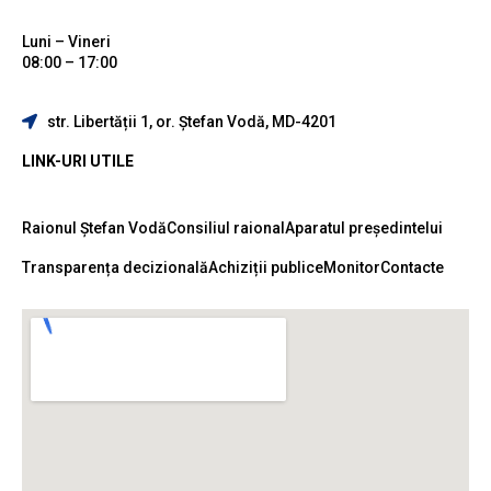
Luni – Vineri
08:00 – 17:00
str. Libertății 1, or. Ștefan Vodă, MD-4201
LINK-URI UTILE
Raionul Ștefan Vodă
Consiliul raional
Aparatul președintelui
Transparența decizională
Achiziții publice
Monitor
Contacte