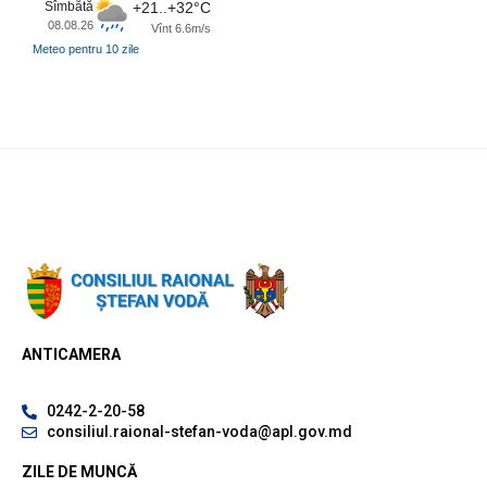
Sîmbătă
+21..+32°C
08.08.26
Vînt 6.6m/s
Meteo pentru 10 zile
ANTICAMERA
0242-2-20-58
consiliul.raional-stefan-voda@apl.gov.md
ZILE DE MUNCĂ