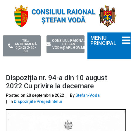
MENIU
TEL.
CONSILIUL.RAIONAL-
PRINCIPAL
ANTICAMERĂ
STEFAN-
0(242) 2-20-
VODA@APL.GOV.MD
58
Dispoziția nr. 94-a din 10 august
2022 Cu privire la decernare
Posted on
20 septembrie 2022
By
Stefan-Voda
In
Dispozițiile Președintelui