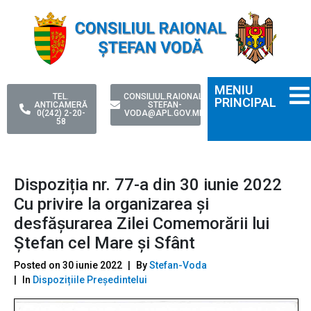
MENIU
TEL.
CONSILIUL.RAIONAL-
PRINCIPAL
ANTICAMERĂ
STEFAN-
0(242) 2-20-
VODA@APL.GOV.MD
58
Dispoziția nr. 77-a din 30 iunie 2022
Сu privire la organizarea şi
desfășurarea Zilei Comemorării lui
Ștefan cel Mare și Sfânt
Posted on
30 iunie 2022
By
Stefan-Voda
In
Dispozițiile Președintelui