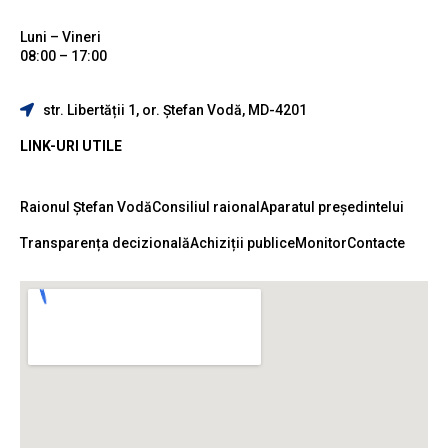
Luni – Vineri
08:00 – 17:00
str. Libertății 1, or. Ștefan Vodă, MD-4201
LINK-URI UTILE
Raionul Ștefan Vodă
Consiliul raional
Aparatul președintelui
Transparența decizională
Achiziții publice
Monitor
Contacte