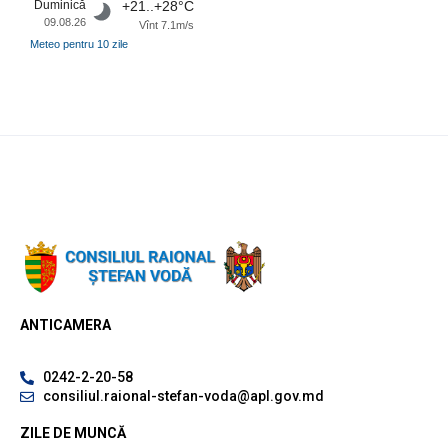
Duminică
+21..+28°C
09.08.26
Vînt 7.1m/s
Meteo pentru 10 zile
ANTICAMERA
0242-2-20-58
consiliul.raional-stefan-voda@apl.gov.md
ZILE DE MUNCĂ