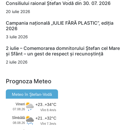
Consiliului raional Ștefan Vodă din 30. 07. 2026
20 iulie 2026
Campania națională „IULIE FĂRĂ PLASTIC”, ediția
2026
3 iulie 2026
2 iulie – Comemorarea domnitorului Ștefan cel Mare
și Sfânt – un gest de respect și recunoștință
2 iulie 2026
Prognoza Meteo
Meteo în Ştefan-Vodă
Vineri
+23..+34°C
07.08.26
Vînt 8.4m/s
Sîmbătă
+21..+32°C
08.08.26
Vînt 7.3m/s