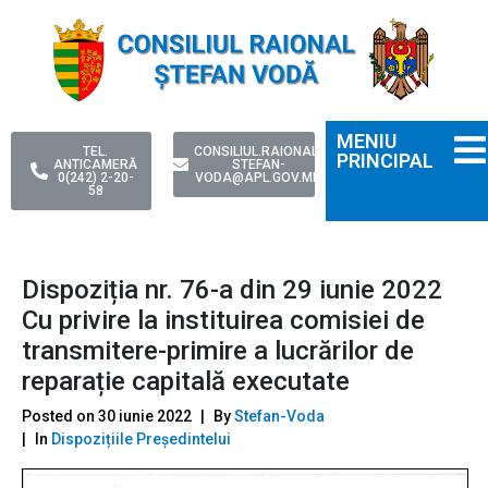
MENIU
TEL.
CONSILIUL.RAIONAL-
PRINCIPAL
ANTICAMERĂ
STEFAN-
0(242) 2-20-
VODA@APL.GOV.MD
58
Dispoziția nr. 76-a din 29 iunie 2022
Cu privire la instituirea comisiei de
transmitere-primire a lucrărilor de
reparație capitală executate
Posted on
30 iunie 2022
By
Stefan-Voda
In
Dispozițiile Președintelui