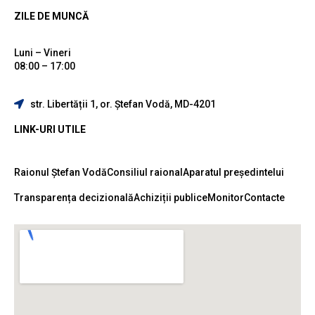
ZILE DE MUNCĂ
Luni – Vineri
08:00 – 17:00
str. Libertății 1, or. Ștefan Vodă, MD-4201
LINK-URI UTILE
Raionul Ștefan Vodă
Consiliul raional
Aparatul președintelui
Transparența decizională
Achiziții publice
Monitor
Contacte