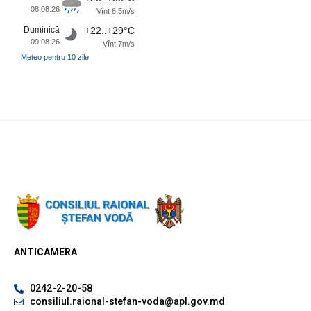
08.08.26
Vînt 6.5m/s
Duminică
+22..+29°C
09.08.26
Vînt 7m/s
Meteo pentru 10 zile
ANTICAMERA
0242-2-20-58
consiliul.raional-stefan-voda@apl.gov.md