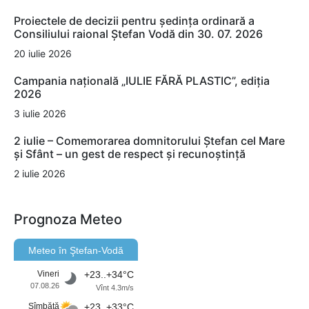
Proiectele de decizii pentru ședința ordinară a
Consiliului raional Ștefan Vodă din 30. 07. 2026
20 iulie 2026
Campania națională „IULIE FĂRĂ PLASTIC”, ediția
2026
3 iulie 2026
2 iulie – Comemorarea domnitorului Ștefan cel Mare
și Sfânt – un gest de respect și recunoștință
2 iulie 2026
Prognoza Meteo
Meteo în Ştefan-Vodă
Vineri
+23..+34°C
07.08.26
Vînt 4.3m/s
Sîmbătă
+23..+33°C