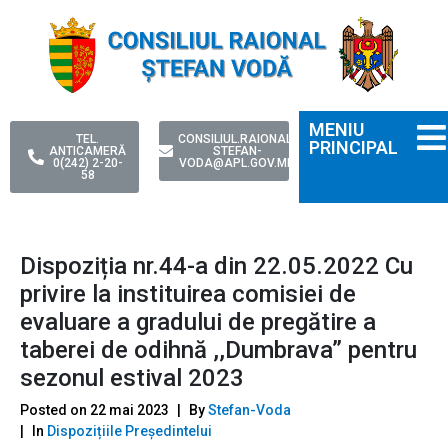
MENIU
TEL.
CONSILIUL.RAIONAL-
PRINCIPAL
ANTICAMERĂ
STEFAN-
0(242) 2-20-
VODA@APL.GOV.MD
58
Dispoziția nr.44-a din 22.05.2022 Cu
privire la instituirea comisiei de
evaluare a gradului de pregătire a
taberei de odihnă ,,Dumbrava” pentru
sezonul estival 2023
Posted on
22 mai 2023
By
Stefan-Voda
In
Dispozițiile Președintelui