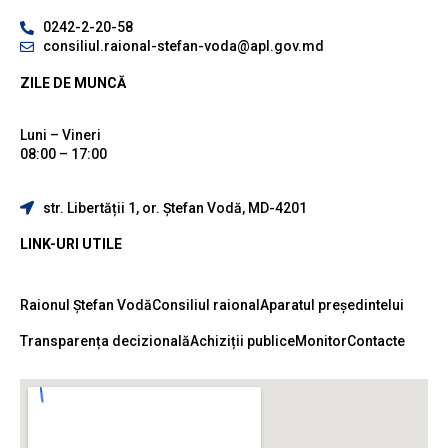
0242-2-20-58
consiliul.raional-stefan-voda@apl.gov.md
ZILE DE MUNCĂ
Luni – Vineri
08:00 – 17:00
str. Libertății 1, or. Ștefan Vodă, MD-4201
LINK-URI UTILE
Raionul Ștefan Vodă
Consiliul raional
Aparatul președintelui
Transparența decizională
Achiziții publice
Monitor
Contacte