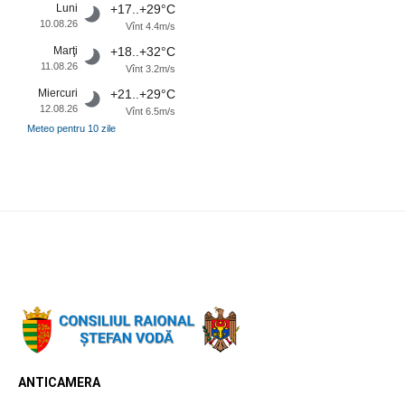
Luni
+17..+29°C
10.08.26
Vînt 4.4m/s
Marţi
+18..+32°C
11.08.26
Vînt 3.2m/s
Miercuri
+21..+29°C
12.08.26
Vînt 6.5m/s
Meteo pentru 10 zile
ANTICAMERA