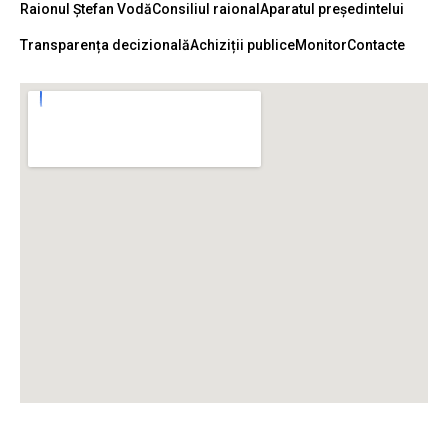
Raionul Ștefan Vodă
Consiliul raional
Aparatul președintelui
Transparența decizională
Achiziții publice
Monitor
Contacte