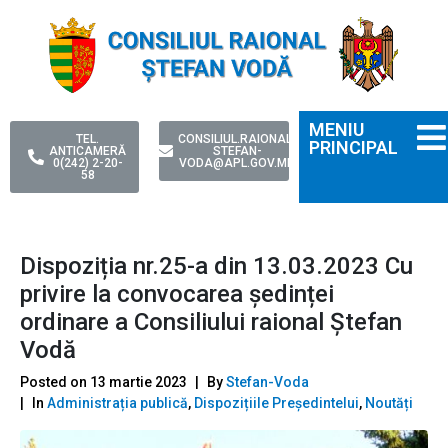
MENIU
TEL.
CONSILIUL.RAIONAL-
PRINCIPAL
ANTICAMERĂ
STEFAN-
0(242) 2-20-
VODA@APL.GOV.MD
58
Dispoziția nr.25-a din 13.03.2023 Cu
privire la convocarea ședinței
ordinare a Consiliului raional Ștefan
Vodă
Posted on
13 martie 2023
By
Stefan-Voda
In
Administrația publică
,
Dispozițiile Președintelui
,
Noutăți