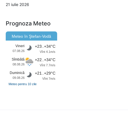
21 iulie 2026
Prognoza Meteo
Meteo în Ştefan-Vodă
Vineri
+23..+34°C
07.08.26
Vînt 4.1m/s
Sîmbătă
+22..+34°C
08.08.26
Vînt 7.7m/s
Duminică
+21..+29°C
09.08.26
Vînt 7m/s
Meteo pentru 10 zile