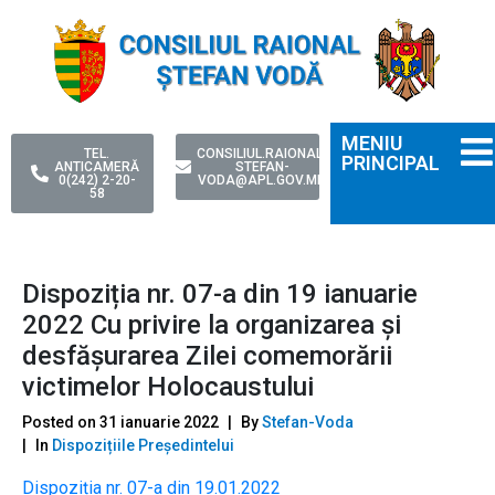
MENIU
TEL.
CONSILIUL.RAIONAL-
PRINCIPAL
ANTICAMERĂ
STEFAN-
0(242) 2-20-
VODA@APL.GOV.MD
58
Dispoziția nr. 07-a din 19 ianuarie
2022 Сu privire la organizarea şi
desfășurarea Zilei comemorării
victimelor Holocaustului
Posted on
31 ianuarie 2022
By
Stefan-Voda
In
Dispozițiile Președintelui
Dispoziția nr. 07-a din 19.01.2022