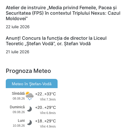
Atelier de instruire „Media privind Femeile, Pacea și
Securitatea (FPS) în contextul Triplului Nexus: Cazul
Moldovei”
22 iulie 2026
Anunț! Concurs la funcția de director la Liceul
Teoretic „Ștefan Vodă”, or. Ștefan Vodă
21 iulie 2026
Prognoza Meteo
Meteo în Ştefan-Vodă
Sîmbătă
+22..+33°C
08.08.26
Vînt 7.3m/s
Duminică
+20..+29°C
09.08.26
Vînt 6.8m/s
Luni
+18..+29°C
10.08.26
Vînt 4.9m/s