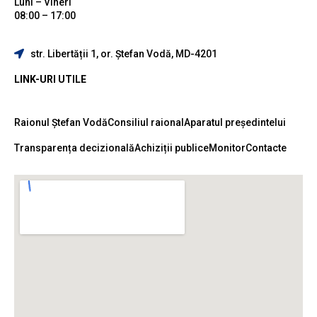
Luni – Vineri
08:00 – 17:00
str. Libertății 1, or. Ștefan Vodă, MD-4201
LINK-URI UTILE
Raionul Ștefan Vodă
Consiliul raional
Aparatul președintelui
Transparența decizională
Achiziții publice
Monitor
Contacte