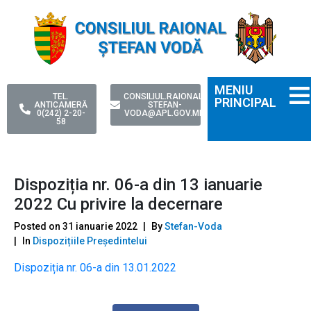
MENIU
TEL.
CONSILIUL.RAIONAL-
PRINCIPAL
ANTICAMERĂ
STEFAN-
0(242) 2-20-
VODA@APL.GOV.MD
58
Dispoziția nr. 06-a din 13 ianuarie
2022 Cu privire la decernare
Posted on
31 ianuarie 2022
By
Stefan-Voda
In
Dispozițiile Președintelui
Dispoziția nr. 06-a din 13.01.2022