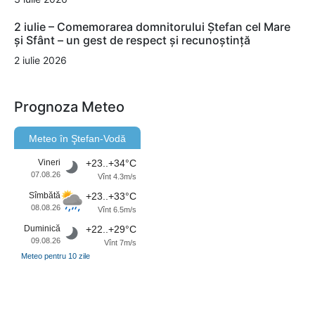
2 iulie – Comemorarea domnitorului Ștefan cel Mare
și Sfânt – un gest de respect și recunoștință
2 iulie 2026
Prognoza Meteo
Meteo în Ştefan-Vodă
Vineri
+23..+34°C
07.08.26
Vînt 4.3m/s
Sîmbătă
+23..+33°C
08.08.26
Vînt 6.5m/s
Duminică
+22..+29°C
09.08.26
Vînt 7m/s
Meteo pentru 10 zile