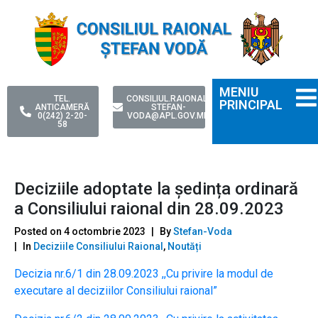
MENIU
TEL.
CONSILIUL.RAIONAL-
PRINCIPAL
ANTICAMERĂ
STEFAN-
0(242) 2-20-
VODA@APL.GOV.MD
58
Deciziile adoptate la ședința ordinară
a Consiliului raional din 28.09.2023
Posted on
4 octombrie 2023
By
Stefan-Voda
In
Deciziile Consiliului Raional
,
Noutăți
Decizia nr.6/1 din 28.09.2023 ,,Cu privire la modul de
executare al deciziilor Consiliului raional”