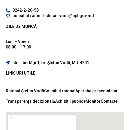
0242-2-20-58
consiliul.raional-stefan-voda@apl.gov.md
ZILE DE MUNCĂ
Luni – Vineri
08:00 – 17:00
str. Libertății 1, or. Ștefan Vodă, MD-4201
LINK-URI UTILE
Raionul Ștefan Vodă
Consiliul raional
Aparatul președintelui
Transparența decizională
Achiziții publice
Monitor
Contacte