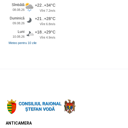
Sîmbătă
+22..+34°C
08.08.26
Vînt 7.2m/s
Duminică
+21..+28°C
09.08.26
Vînt 6.8m/s
Luni
+18..+29°C
10.08.26
Vînt 4.9m/s
Meteo pentru 10 zile
ANTICAMERA