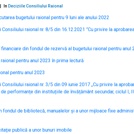
In
Deciziile Consiliului Raional
utarea bugetului raional pentru 9 luni ale anului 2022
 Consiliului raional nr. 8/5 din 16.12.2021 ”Cu privire la aprobare
r financiare din fondul de rezervă al bugetului raional pentru anul
 raional pentru anul 2023 în prima lectură
aional pentru anul 2023
 Consiliului raional nr. 3/5 din 09 iunie 2017 ,,Cu privire la aproba
e performanțe din instituțiile de învățământ secundar, ciclul I, II
din fondul de bibliotecă, manualelor și a unor mijloace fixe adminis
citaţie publică a unor bunuri imobile