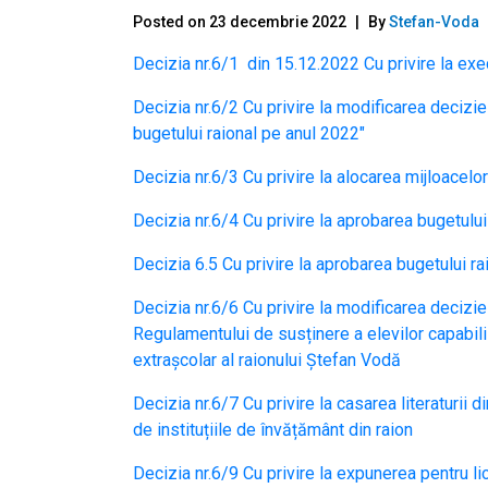
Posted on
23 decembrie 2022
By
Stefan-Voda
Decizia nr.6/1 din 15.12.2022 Cu privire la exec
Decizia nr.6/2 Cu privire la modificarea deciziei
bugetului raional pe anul 2022″
Decizia nr.6/3 Cu privire la alocarea mijloacelo
Decizia nr.6/4 Cu privire la aprobarea bugetului
Decizia 6.5 Cu privire la aprobarea bugetului r
Decizia nr.6/6 Cu privire la modificarea deciziei
Regulamentului de susținere a elevilor capabili d
extrașcolar al raionului Ștefan Vodă
Decizia nr.6/7 Cu privire la casarea literaturii 
de instituțiile de învățământ din raion
Decizia nr.6/9 Cu privire la expunerea pentru li