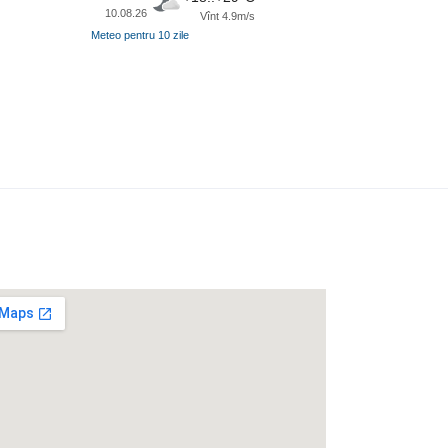
10.08.26
Vînt 4.9m/s
Meteo pentru 10 zile