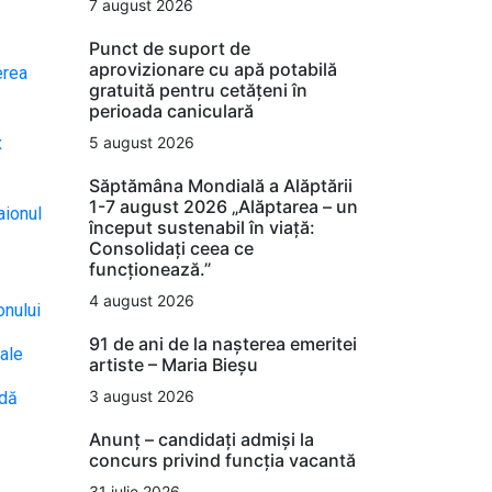
7 august 2026
Punct de suport de
aprovizionare cu apă potabilă
erea
gratuită pentru cetățeni în
perioada caniculară
x
5 august 2026
Săptămâna Mondială a Alăptării
1-7 august 2026 „Alăptarea – un
aionul
început sustenabil în viață:
Consolidați ceea ce
funcționează.”
4 august 2026
onului
91 de ani de la nașterea emeritei
iale
artiste – Maria Bieșu
3 august 2026
odă
Anunț – candidați admiși la
concurs privind funcția vacantă
31 iulie 2026