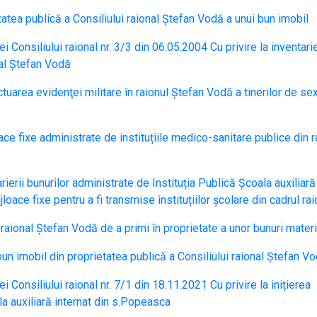
etatea publică a Consiliului raional Ștefan Vodă a unui bun imobil
i Consiliului raional nr. 3/3 din 06.05.2004 Cu privire la inventari
nal Ștefan Vodă
ctuarea evidenţei militare în raionul Ştefan Vodă a tinerilor de se
ace fixe administrate de instituțiile medico-sanitare publice din r
arierii bunurilor administrate de Instituția Publică Școala auxiliară
loace fixe pentru a fi transmise instituțiilor școlare din cadrul rai
i raional Ștefan Vodă de a primi în proprietate a unor bunuri mater
bun imobil din proprietatea publică a Consiliului raional Ștefan V
i Consiliului raional nr. 7/1 din 18.11.2021 Cu privire la inițierea
la auxiliară internat din s.Popeasca