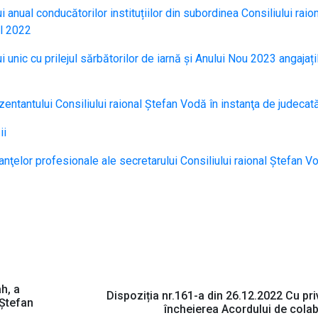
 anual conducătorilor instituțiilor din subordinea Consiliului raio
ul 2022
 unic cu prilejul sărbătorilor de iarnă și Anului Nou 2023 angajați
entantului Consiliului raional Ştefan Vodă în instanţa de judecat
ii
anţelor profesionale ale secretarului Consiliului raional Ștefan V
h, a
Dispoziția nr.161-a din 26.12.2022 Cu priv
 Ștefan
încheierea Acordului de cola