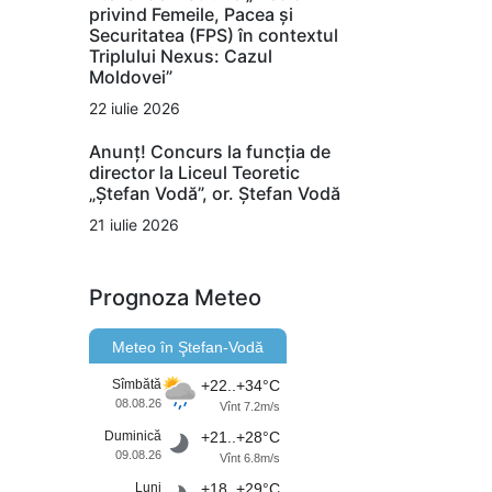
privind Femeile, Pacea și
Securitatea (FPS) în contextul
Triplului Nexus: Cazul
Moldovei”
22 iulie 2026
Anunț! Concurs la funcția de
director la Liceul Teoretic
„Ștefan Vodă”, or. Ștefan Vodă
21 iulie 2026
Prognoza Meteo
Meteo în Ştefan-Vodă
Sîmbătă
+22..+34°C
08.08.26
Vînt 7.2m/s
Duminică
+21..+28°C
09.08.26
Vînt 6.8m/s
Luni
+18..+29°C