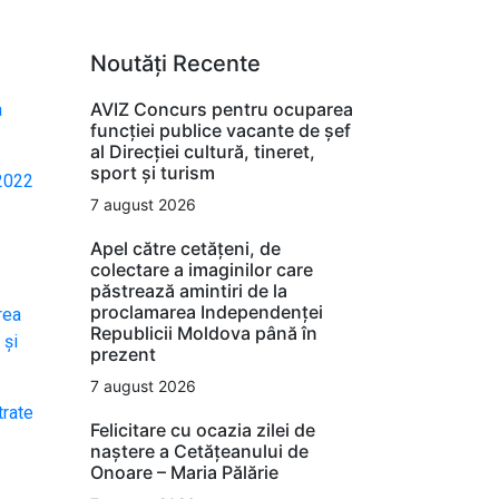
Noutăți Recente
AVIZ Concurs pentru ocuparea
a
funcţiei publice vacante de şef
al Direcţiei cultură, tineret,
sport şi turism
 2022
7 august 2026
Apel către cetățeni, de
colectare a imaginilor care
păstrează amintiri de la
proclamarea Independenței
rea
Republicii Moldova până în
 și
prezent
7 august 2026
trate
Felicitare cu ocazia zilei de
naștere a Cetățeanului de
Onoare – Maria Pălărie