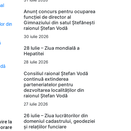
nal
Anunț concurs pentru ocuparea
funcției de director al
Gimnaziului din satul Ștefănești
lor din
raionul Ștefan Vodă
30 iulie 2026
ă
28 Iulie – Ziua mondială a
Hepatitei
28 iulie 2026
odă
Consiliul raional Ștefan Vodă
continuă extinderea
parteneriatelor pentru
dezvoltarea localităților din
raionul Ștefan Vodă
27 iulie 2026
26 iulie – Ziua lucrătorilor din
domeniul cadastrului, geodeziei
ire la
și relațiilor funciare
borare