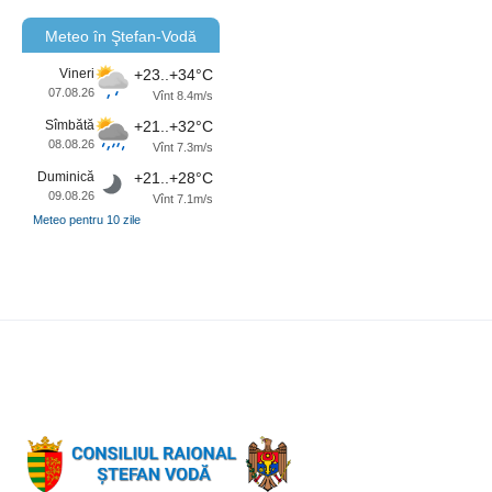
Meteo în Ştefan-Vodă
Vineri
+23..+34°C
07.08.26
Vînt 8.4m/s
Sîmbătă
+21..+32°C
08.08.26
Vînt 7.3m/s
Duminică
+21..+28°C
09.08.26
Vînt 7.1m/s
Meteo pentru 10 zile