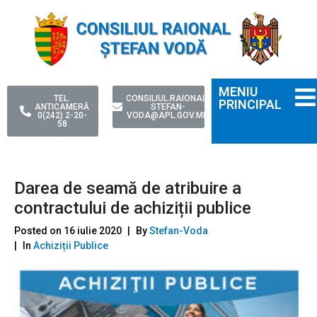
MENIU
TEL.
CONSILIUL.RAIONAL-
PRINCIPAL
ANTICAMERĂ
STEFAN-
0(242) 2-20-
VODA@APL.GOV.MD
58
Darea de seamă de atribuire a
contractului de achiziții publice
Posted on
16 iulie 2020
By
Stefan-Voda
In
Achiziții Publice