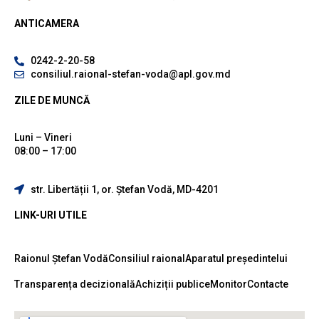
ANTICAMERA
0242-2-20-58
consiliul.raional-stefan-voda@apl.gov.md
ZILE DE MUNCĂ
Luni – Vineri
08:00 – 17:00
str. Libertății 1, or. Ștefan Vodă, MD-4201
LINK-URI UTILE
Raionul Ștefan Vodă
Consiliul raional
Aparatul președintelui
Transparența decizională
Achiziții publice
Monitor
Contacte