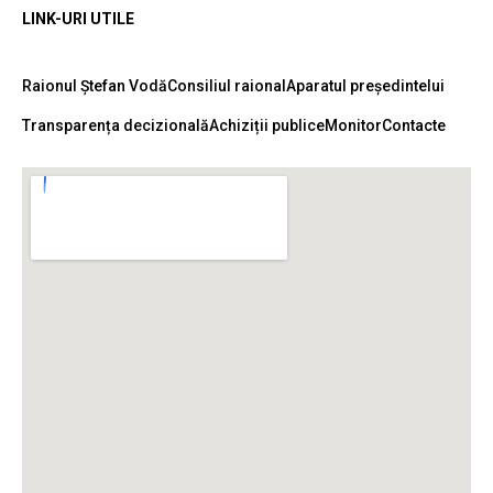
LINK-URI UTILE
Raionul Ștefan Vodă
Consiliul raional
Aparatul președintelui
Transparența decizională
Achiziții publice
Monitor
Contacte