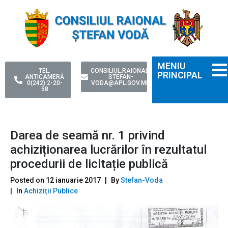
MENIU
TEL.
CONSILIUL.RAIONAL-
PRINCIPAL
ANTICAMERĂ
STEFAN-
0(242) 2-20-
VODA@APL.GOV.MD
58
Darea de seamă nr. 1 privind
achiziționarea lucrărilor în rezultatul
procedurii de licitație publică
Posted on
12 ianuarie 2017
By
Stefan-Voda
In
Achiziții Publice