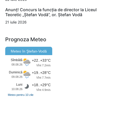
Anunț! Concurs la funcția de director la Liceul
Teoretic „Ștefan Vodă”, or. Ștefan Vodă
21 iulie 2026
Prognoza Meteo
Meteo în Ştefan-Vodă
Sîmbătă
+22..+33°C
08.08.26
Vînt 7.2m/s
Duminică
+19..+28°C
09.08.26
Vînt 7.7m/s
Luni
+18..+29°C
10.08.26
Vînt 4.9m/s
Meteo pentru 10 zile