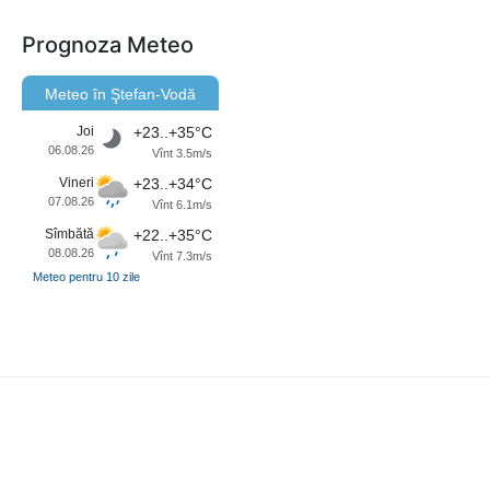
Prognoza Meteo
Meteo în Ştefan-Vodă
Joi
+23..+35°C
06.08.26
Vînt 3.5m/s
Vineri
+23..+34°C
07.08.26
Vînt 6.1m/s
Sîmbătă
+22..+35°C
08.08.26
Vînt 7.3m/s
Meteo pentru 10 zile