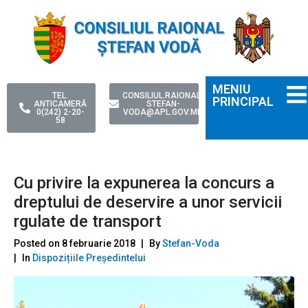
MENIU
TEL.
CONSILIUL.RAIONAL-
PRINCIPAL
ANTICAMERĂ
STEFAN-
0(242) 2-20-
VODA@APL.GOV.MD
58
Cu privire la expunerea la concurs a
dreptului de deservire a unor servicii
rgulate de transport
Posted on
8 februarie 2018
By
Stefan-Voda
In
Dispozițiile Președintelui