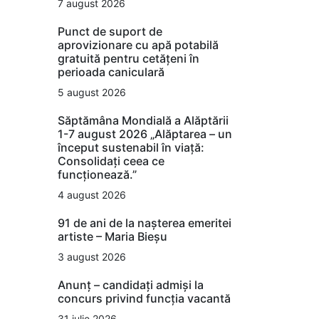
7 august 2026
Punct de suport de
aprovizionare cu apă potabilă
gratuită pentru cetățeni în
perioada caniculară
5 august 2026
Săptămâna Mondială a Alăptării
1-7 august 2026 „Alăptarea – un
început sustenabil în viață:
Consolidați ceea ce
funcționează.”
4 august 2026
91 de ani de la nașterea emeritei
artiste – Maria Bieșu
3 august 2026
Anunț – candidați admiși la
concurs privind funcția vacantă
31 iulie 2026