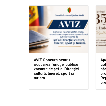
AVIZ Concurs pentru
Ape
ocuparea funcţiei publice
col
vacante de şef al Direcţiei
păs
cultură, tineret, sport şi
pr
turism
Rep
pr