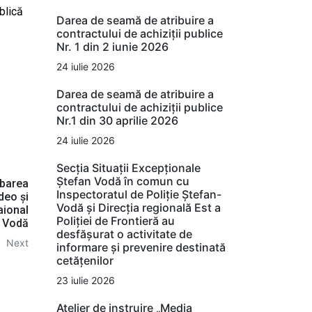
blică
Darea de seamă de atribuire a
contractului de achiziții publice
Nr. 1 din 2 iunie 2026
24 iulie 2026
Darea de seamă de atribuire a
contractului de achiziții publice
Nr.1 din 30 aprilie 2026
24 iulie 2026
Secția Situații Excepționale
Ștefan Vodă în comun cu
obarea
Inspectoratul de Poliție Ștefan-
deo și
Vodă și Direcția regională Est a
aional
Poliției de Frontieră au
 Vodă
desfășurat o activitate de
Next
informare și prevenire destinată
cetățenilor
23 iulie 2026
Atelier de instruire „Media