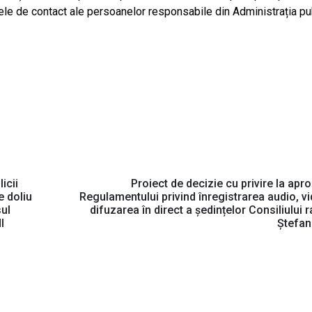
anele de contact ale persoanelor responsabile din Administrația pu
icii
Proiect de decizie cu privire la apr
e doliu
Regulamentului privind înregistrarea audio, vi
sul
difuzarea în direct a ședințelor Consiliului r
I
Ștefan