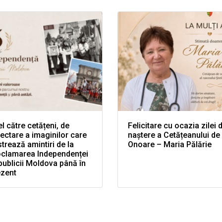
l către cetățeni, de
Felicitare cu ocazia zilei 
ectare a imaginilor care
naștere a Cetățeanului de
trează amintiri de la
Onoare – Maria Pălărie
oclamarea Independenței
ublicii Moldova până în
ezent