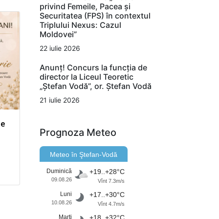
privind Femeile, Pacea și
Securitatea (FPS) în contextul
Triplului Nexus: Cazul
Moldovei”
22 iulie 2026
Anunț! Concurs la funcția de
director la Liceul Teoretic
„Ștefan Vodă”, or. Ștefan Vodă
21 iulie 2026
de
Prognoza Meteo
Meteo în Ştefan-Vodă
Duminică
+19..+28°C
09.08.26
Vînt 7.3m/s
Luni
+17..+30°C
10.08.26
Vînt 4.7m/s
Marţi
+18..+32°C