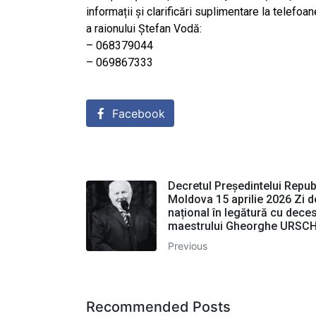
informații și clarificări suplimentare la telefo
a raionului Ștefan Vodă:
– 068379044
– 069867333
Facebook
Decretul Președintelui Republ
Moldova 15 aprilie 2026 Zi d
național în legătură cu dece
maestrului Gheorghe URSCH
Previous
Recommended Posts