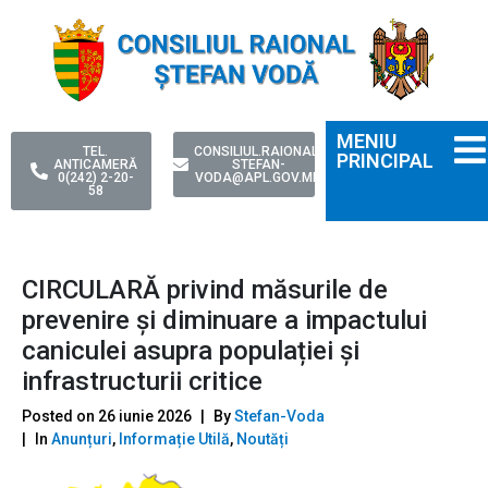
MENIU
TEL.
CONSILIUL.RAIONAL-
PRINCIPAL
ANTICAMERĂ
STEFAN-
0(242) 2-20-
VODA@APL.GOV.MD
58
CIRCULARĂ privind măsurile de
prevenire și diminuare a impactului
caniculei asupra populației și
infrastructurii critice
Posted on
26 iunie 2026
By
Stefan-Voda
In
Anunțuri
,
Informație Utilă
,
Noutăți