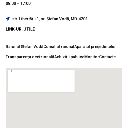
08:00 – 17:00
str. Libertății 1, or. Ștefan Vodă, MD-4201
LINK-URI UTILE
Raionul Ștefan Vodă
Consiliul raional
Aparatul președintelui
Transparența decizională
Achiziții publice
Monitor
Contacte