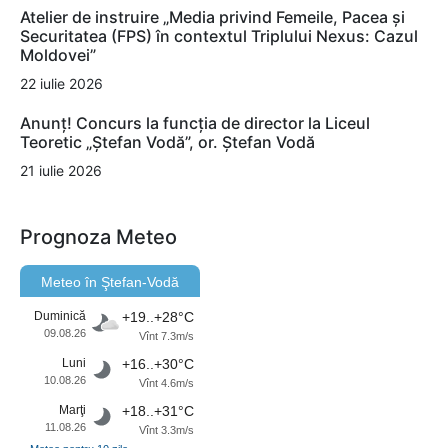
Atelier de instruire „Media privind Femeile, Pacea și
Securitatea (FPS) în contextul Triplului Nexus: Cazul
Moldovei”
22 iulie 2026
Anunț! Concurs la funcția de director la Liceul
Teoretic „Ștefan Vodă”, or. Ștefan Vodă
21 iulie 2026
Prognoza Meteo
Meteo în Ştefan-Vodă
Duminică
+19..+28°C
09.08.26
Vînt 7.3m/s
Luni
+16..+30°C
10.08.26
Vînt 4.6m/s
Marţi
+18..+31°C
11.08.26
Vînt 3.3m/s