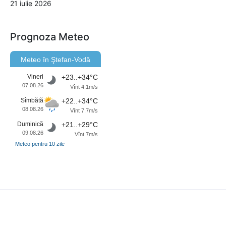
21 iulie 2026
Prognoza Meteo
Meteo în Ştefan-Vodă
Vineri
+23..+34°C
07.08.26
Vînt 4.1m/s
Sîmbătă
+22..+34°C
08.08.26
Vînt 7.7m/s
Duminică
+21..+29°C
09.08.26
Vînt 7m/s
Meteo pentru 10 zile