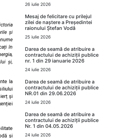
26 iulie 2026
Mesaj de felicitare cu prilejul
zilei de naștere a Președintei
ictoria
raionului Ștefan Vodă
ile și
25 iulie 2026
 anume
cați în
Darea de seamă de atribuire a
ergia,
contractului de achiziții publice
nr. 1 din 29 ianuarie 2026
ui și,
24 iulie 2026
Darea de seamă de atribuire a
nte la
contractului de achiziții publice
liului
NR.01 din 29.06.2026
erț și
24 iulie 2026
enției
Darea de seamă de atribuire a
contractului de achiziții publice
Nr. 1 din 04.05.2026
litate
24 iulie 2026
odă și