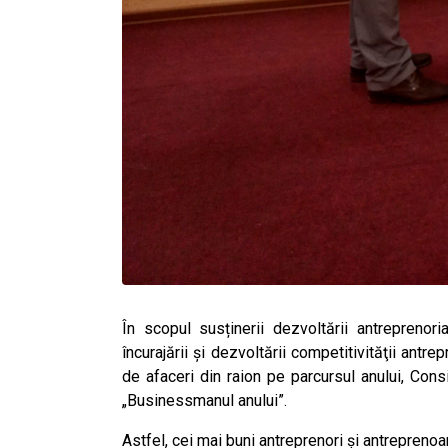
În scopul susținerii dezvoltării antreprenoria
încurajării și dezvoltării competitivităţii antre
de afaceri din raion pe parcursul anului, Cons
„Businessmanul anului”.
Astfel, cei mai buni antreprenori și antreprenoa