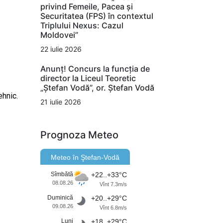
privind Femeile, Pacea și
Securitatea (FPS) în contextul
Triplului Nexus: Cazul
Moldovei”
22 iulie 2026
Anunț! Concurs la funcția de
director la Liceul Teoretic
„Ștefan Vodă”, or. Ștefan Vodă
ehnic.
21 iulie 2026
Prognoza Meteo
Meteo în Ştefan-Vodă
Sîmbătă
+22..+33°C
08.08.26
Vînt 7.3m/s
Duminică
+20..+29°C
09.08.26
Vînt 6.8m/s
Luni
+18..+29°C