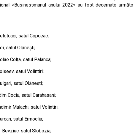
raional «Businessmanul anului 2022» au fost decernate următo
elotcaci, satul Copceac;
ei, satul Olănești;
colae Colța, satul Palanca;
iseev, satul Volintiri;
lgari, satul Olănești;
dim Cociu, satul Carahasani;
dimir Malachi, satul Volintiri;
urcan, satul Ermoclia;
r Bevziuc, satul Slobozia;