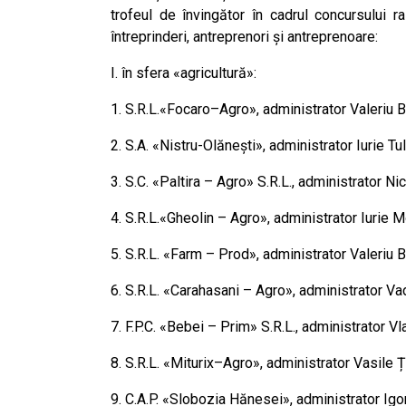
trofeul de învingător în cadrul concursului 
întreprinderi, antreprenori și antreprenoare:
I. în sfera «agricultură»:
1. S.R.L.«Focaro–Agro», administrator Valeriu B
2. S.A. «Nistru-Olănești», administrator Iurie Tul
3. S.C. «Paltira – Agro» S.R.L., administrator Ni
4. S.R.L.«Gheolin – Agro», administrator Iurie Mo
5. S.R.L. «Farm – Prod», administrator Valeriu Bu
6. S.R.L. «Carahasani – Agro», administrator Va
7. F.P.C. «Bebei – Prim» S.R.L., administrator Vla
8. S.R.L. «Miturix–Agro», administrator Vasile Ț
9. C.A.P. «Slobozia Hănesei», administrator Igo