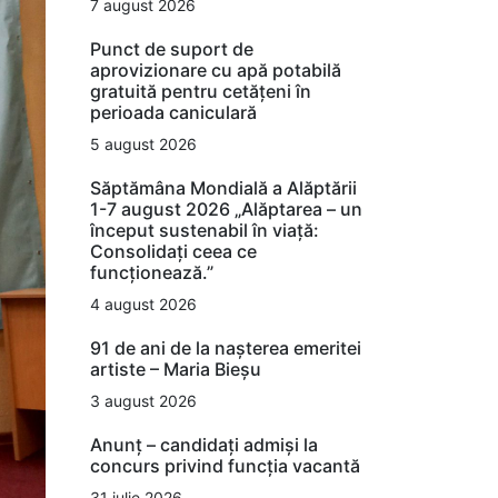
7 august 2026
Punct de suport de
aprovizionare cu apă potabilă
gratuită pentru cetățeni în
perioada caniculară
5 august 2026
Săptămâna Mondială a Alăptării
1-7 august 2026 „Alăptarea – un
început sustenabil în viață:
Consolidați ceea ce
funcționează.”
4 august 2026
91 de ani de la nașterea emeritei
artiste – Maria Bieșu
3 august 2026
Anunț – candidați admiși la
concurs privind funcția vacantă
31 iulie 2026