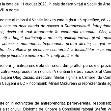
a data de 11 august 2023, în sala de festivități a Școlii de Arte
II-a ediție.
edinte al raionului Vasile Maxim care a ținut să specifice, că «
v
 este nu doar istoria de succes a Dumnevoastră. Întreprinder
ți, devin tot mai importante în economia raionului. Căci,
i la buget, participați la proiecte, aplicați inovații și vă impli
 adreseze mulţumiri antreprenorilor pentru atenția, curajul, en
u dezvoltarea și creșterea economică a localităților, a raionul
ație și încredere pentru mulți…mulți ani înainte.
renorii și antreprenoarele din raion, dar și altor persoane preze
către vicepreședinta raionului Valentina Barbei, secretarul Consi
Căușeni Oleg Cuciuc, directorul filialei Tighina a Camerei de Comi
iei Căușeni a BC Fincombank Mihail Mazurean și reprezentanta ag
elor în activitatea de antreprenoriat, perseverență, responsabi
ă a raionului, Diploma de Onoare a Consiliului raional Ștefan V