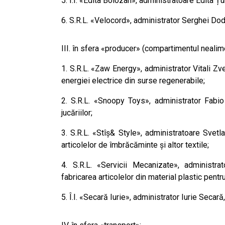
5. Î.I. «Edita Bolozan», administratoare Edita Ț
6. S.R.L. «Velocord», administrator Serghei Do
III. în sfera «producer» (compartimentul nealim
1. S.R.L. «Zaw Energy», administrator Vitali Z
energiei electrice din surse regenerabile;
2. S.R.L. «Snoopy Toys», administrator Fabio
jucăriilor;
3. S.R.L. «Stîș& Style», administratoare Svetl
articolelor de îmbrăcăminte și altor textile;
4. S.R.L. «Servicii Mecanizate», administra
fabricarea articolelor din material plastic pentru
5. Î.I. «Secară Iurie», administrator Iurie Secar