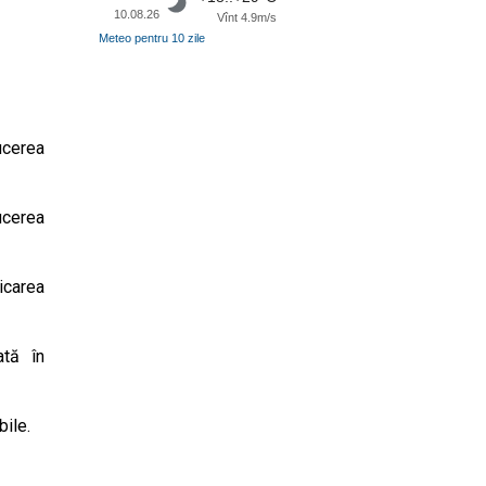
10.08.26
Vînt 4.9m/s
Meteo pentru 10 zile
ucerea
ucerea
icarea
ată în
bile.