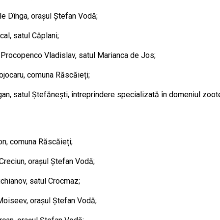
le Dînga, orașul Ștefan Vodă;
al, satul Căplani;
 Procopenco Vladislav, satul Marianca de Jos;
Cojocaru, comuna Răscăieți;
gan, satul Ștefănești, întreprindere specializată în domeniul zoot
hon, comuna Răscăieți;
a Creciun, orașul Ștefan Vodă;
uchianov, satul Crocmaz;
Moiseev, orașul Ștefan Vodă;