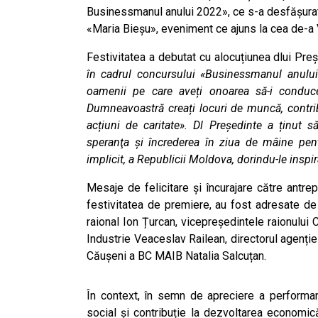
Businessmanul anului 2022», ce s-a desfășurat l
«Maria Bieșu», eveniment ce ajuns la cea de-a V
Festivitatea a debutat cu alocuțiunea dlui Preș
în cadrul concursului «Businessmanul anului»
oamenii pe care aveți onoarea să-i conduce
Dumneavoastră creați locuri de muncă, contribuiț
acțiuni de caritate». Dl Președinte a ținut să
speranţa şi încrederea în ziua de mâine pentr
implicit, a Republicii Moldova, dorindu-le inspir
Mesaje de felicitare și încurajare către antrep
festivitatea de premiere, au fost adresate de 
raional Ion Țurcan, vicepreședintele raionului 
Industrie Veaceslav Railean, directorul agenț
Căușeni a BC MAIB Natalia Salcuțan.
În context, în semn de apreciere a performanț
social și contribuție la dezvoltarea economic