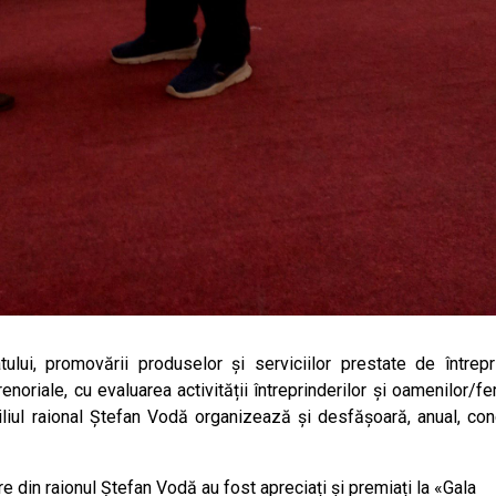
tului, promovării produselor și serviciilor prestate de întrepri
prenoriale, cu evaluarea activității întreprinderilor și oamenilor/f
iliul raional Ștefan Vodă organizează și desfășoară, anual, con
re din raionul Ștefan Vodă au fost apreciați și premiați la «Gala