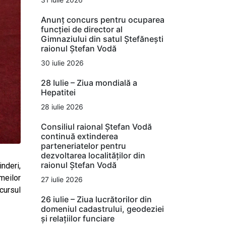
Anunț concurs pentru ocuparea
funcției de director al
Gimnaziului din satul Ștefănești
raionul Ștefan Vodă
30 iulie 2026
28 Iulie – Ziua mondială a
Hepatitei
28 iulie 2026
Consiliul raional Ștefan Vodă
continuă extinderea
parteneriatelor pentru
dezvoltarea localităților din
raionul Ștefan Vodă
nderi,
emeilor
27 iulie 2026
cursul
26 iulie – Ziua lucrătorilor din
domeniul cadastrului, geodeziei
și relațiilor funciare