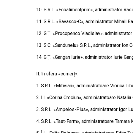
10. S.R.L. «Ecoalimentprim», administrator Vasi
11. S.R.L. «Bavasco-C», administrator Mihail Bac
12. G.Ț. «Procopenco Vladislav», administrator
13. S.C. «Sandunelu» S.R.L., administrator Ion 
14. G.Ț. «Gangan Iurie», administrator Iurie Gan
II. în sfera «comerț»:
1. S.R.L. «Mitivian», administratoare Viorica Ti
2. Î.I. «Corina Creciun», administratoare Natali
3. S.R.L. «Ampelos-Plus», administrator Igor L
4. S.R.L. «Tast-Farm», administratoare Tamara 