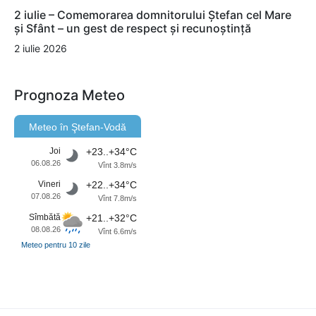
2 iulie – Comemorarea domnitorului Ștefan cel Mare
și Sfânt – un gest de respect și recunoștință
2 iulie 2026
Prognoza Meteo
Meteo în Ştefan-Vodă
Joi
+23..+34°C
06.08.26
Vînt 3.8m/s
Vineri
+22..+34°C
07.08.26
Vînt 7.8m/s
Sîmbătă
+21..+32°C
08.08.26
Vînt 6.6m/s
Meteo pentru 10 zile