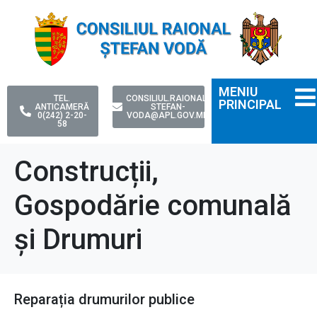
MENIU
TEL.
CONSILIUL.RAIONAL-
PRINCIPAL
ANTICAMERĂ
STEFAN-
0(242) 2-20-
VODA@APL.GOV.MD
58
Construcții,
Gospodărie comunală
și Drumuri
Reparația drumurilor publice