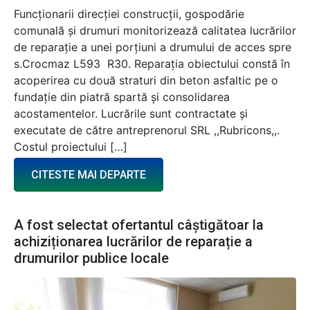
Funcționarii direcției construcții, gospodărie
comunală și drumuri monitorizează calitatea lucrărilor
de reparație a unei porțiuni a drumului de acces spre
s.Crocmaz L593 R30. Reparația obiectului constă în
acoperirea cu două straturi din beton asfaltic pe o
fundație din piatră spartă și consolidarea
acostamentelor. Lucrările sunt contractate și
executate de către antreprenorul SRL ,,Rubricons,,.
Costul proiectului […]
CITESTE MAI DEPARTE
A fost selectat ofertantul câștigătoar la
achiziționarea lucrărilor de reparație a
drumurilor publice locale