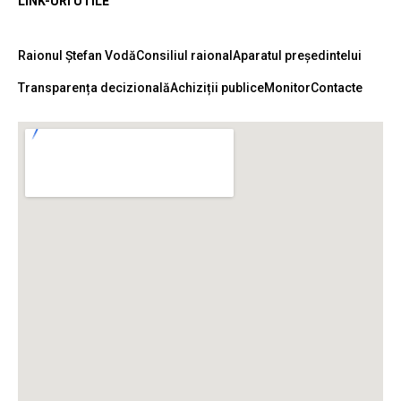
LINK-URI UTILE
Raionul Ștefan Vodă
Consiliul raional
Aparatul președintelui
Transparența decizională
Achiziții publice
Monitor
Contacte