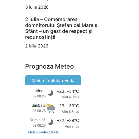
3 iulie 2026
2 iulie – Comemorarea
domnitorului Ștefan cel Mare și
Sfânt – un gest de respect și
recunoștință
2 iulie 2026
Prognoza Meteo
Meteo în Ştefan-Vodă
Vineri
+23..+34°C
07.08.26
Vînt 4.3m/s
Sîmbătă
+23..+33°C
08.08.26
Vînt 6.5m/s
Duminică
+22..+29°C
09.08.26
Vînt 7m/s
Meteo pentru 10 zile