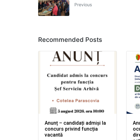
Previous
Recommended Posts
Anunț – candidați admiși la
An
concurs privind funcția
ocu
vacantă
dir