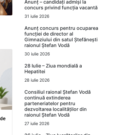
Anunț – candidați admiși la
concurs privind funcția vacantă
31 iulie 2026
Anunț concurs pentru ocuparea
funcției de director al
Gimnaziului din satul Ștefănești
raionul Ștefan Vodă
30 iulie 2026
28 Iulie – Ziua mondială a
Hepatitei
28 iulie 2026
Consiliul raional Ștefan Vodă
continuă extinderea
parteneriatelor pentru
dezvoltarea localităților din
raionul Ștefan Vodă
 de
27 iulie 2026