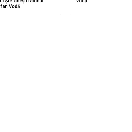
ul Ștefănești raionul
Vodă
efan Vodă