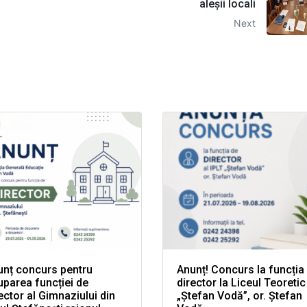
aleșii locali
Next
unț concurs pentru
Anunț! Concurs la funcția
parea funcției de
director la Liceul Teoretic
ector al Gimnaziului din
„Ștefan Vodă”, or. Ștefan