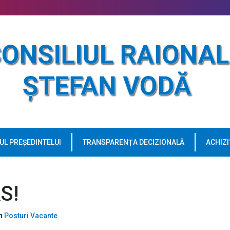
UL PREȘEDINTELUI
TRANSPARENȚA DECIZIONALĂ
ACHIZI
S!
In
Posturi Vacante