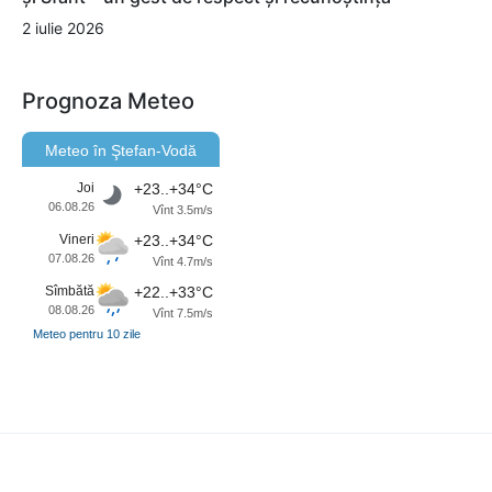
2 iulie 2026
Prognoza Meteo
Meteo în Ştefan-Vodă
Joi
+23..+34°C
06.08.26
Vînt 3.5m/s
Vineri
+23..+34°C
07.08.26
Vînt 4.7m/s
Sîmbătă
+22..+33°C
08.08.26
Vînt 7.5m/s
Meteo pentru 10 zile