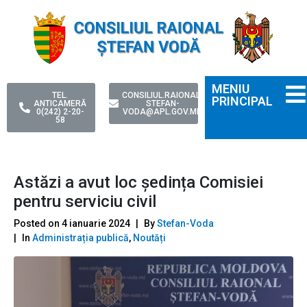
MENIU
TEL.
CONSILIUL.RAIONAL-
PRINCIPAL
ANTICAMERĂ
STEFAN-
0(242) 2-20-
VODA@APL.GOV.MD
58
Astăzi a avut loc ședința Comisiei
pentru serviciu civil
Posted on
4 ianuarie 2024
By
Stefan-Voda
In
Administrația publică
,
Noutăți