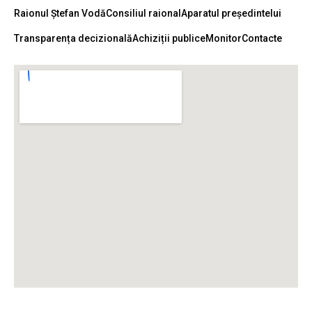
Raionul Ștefan Vodă
Consiliul raional
Aparatul președintelui
Transparența decizională
Achiziții publice
Monitor
Contacte