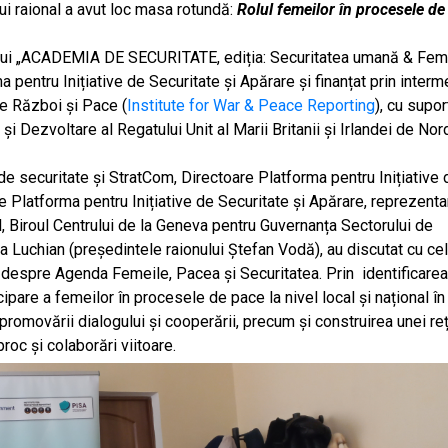
lui raional a avut loc masa rotundă:
Rolul femeilor în procesele de
tului „ACADEMIA DE SECURITATE, ediția: Securitatea umană & Fem
pentru Inițiative de Securitate și Apărare și finanțat prin interm
re Război și Pace (
Institute for War & Peace Reporting
), cu supor
 Dezvoltare al Regatului Unit al Marii Britanii și Irlandei de Nor
e securitate și StratCom, Directoare Platforma pentru Inițiative 
 Platforma pentru Inițiative de Securitate și Apărare, reprezenta
, Biroul Centrului de la Geneva pentru Guvernanța Sectorului de
a Luchian (președintele raionului Ștefan Vodă),
au discutat cu ce
ă despre Agenda Femeile, Pacea și Securitatea. Prin
identificarea
icipare a femeilor în procesele de pace la nivel local și național în
promovării dialogului și cooperării, precum și construirea unei re
proc și colaborări viitoare.