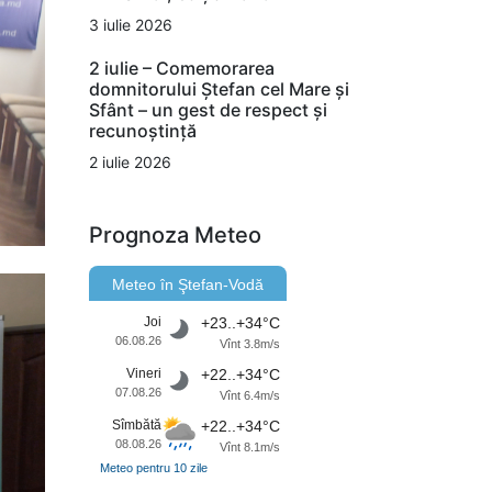
3 iulie 2026
2 iulie – Comemorarea
domnitorului Ștefan cel Mare și
Sfânt – un gest de respect și
recunoștință
2 iulie 2026
Prognoza Meteo
Meteo în Ştefan-Vodă
Joi
+23..+34°C
06.08.26
Vînt 3.8m/s
Vineri
+22..+34°C
07.08.26
Vînt 6.4m/s
Sîmbătă
+22..+34°C
08.08.26
Vînt 8.1m/s
Meteo pentru 10 zile