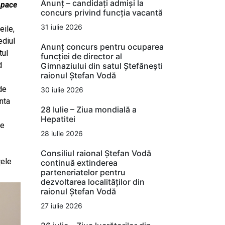
Anunț – candidați admiși la
 pace
concurs privind funcția vacantă
31 iulie 2026
eile,
ediul
Anunț concurs pentru ocuparea
tul
funcției de director al
d
Gimnaziului din satul Ștefănești
raionul Ștefan Vodă
de
30 iulie 2026
nta
28 Iulie – Ziua mondială a
Hepatitei
le
28 iulie 2026
Consiliul raional Ștefan Vodă
țele
continuă extinderea
parteneriatelor pentru
dezvoltarea localităților din
raionul Ștefan Vodă
27 iulie 2026