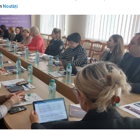
In
Noutăți