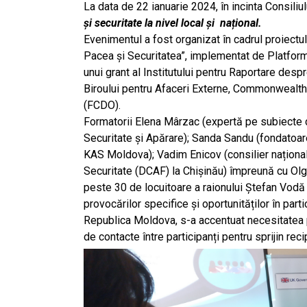
La data de 22 ianuarie 2024, în incinta Consiliu
și securitate la nivel local și
național.
Evenimentul a fost organizat în cadrul proiec
Pacea și Securitatea”, implementat de Platforma 
unui grant al Institutului pentru Raportare desp
Biroului pentru Afaceri Externe, Commonwealth și
(FCDO).
Formatorii Elena Mârzac (expertă pe subiecte d
Securitate și Apărare); Sanda Sandu (fondatoare
KAS Moldova); Vadim Enicov (consilier național
Securitate (DCAF) la Chișinău) împreună cu Olg
peste 30 de locuitoare a raionului Ștefan Vod
provocărilor specifice și oportunităților în part
Republica Moldova, s-a
accentuat
necesitatea 
de contacte între participanți pentru sprijin reci