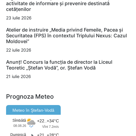
activitate de informare și prevenire destinată
cetățenilor
23 iulie 2026
Atelier de instruire „Media privind Femeile, Pacea și
Securitatea (FPS) în contextul Triplului Nexus: Cazul
Moldovei”
22 iulie 2026
Anunț! Concurs la funcția de director la Liceul
Teoretic „Ștefan Vodă”, or. Ștefan Vodă
21 iulie 2026
Prognoza Meteo
Meteo în Ştefan-Vodă
Sîmbătă
+22..+34°C
08.08.26
Vînt 7.2m/s
Duminică
+21..+28°C