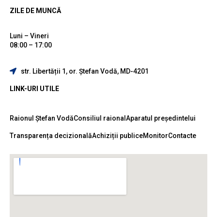
ZILE DE MUNCĂ
Luni – Vineri
08:00 – 17:00
str. Libertății 1, or. Ștefan Vodă, MD-4201
LINK-URI UTILE
Raionul Ștefan Vodă
Consiliul raional
Aparatul președintelui
Transparența decizională
Achiziții publice
Monitor
Contacte