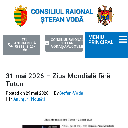
MENIU
TEL.
CONSILIUL.RAIONAL-
PRINCIPAL
ANTICAMERĂ
STEFAN-
0(242) 2-20-
VODA@APL.GOV.MD
58
31 mai 2026 – Ziua Mondială fără
Tutun
Posted on
29 mai 2026
By
Stefan-Voda
In
Anunțuri
,
Noutăți