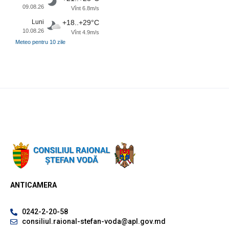
09.08.26
Vînt 6.8m/s
Luni
+18..+29°C
10.08.26
Vînt 4.9m/s
Meteo pentru 10 zile
ANTICAMERA
0242-2-20-58
consiliul.raional-stefan-voda@apl.gov.md