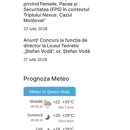
privind Femeile, Pacea și
Securitatea (FPS) în contextul
Triplului Nexus: Cazul
Moldovei”
22 iulie 2026
Anunț! Concurs la funcția de
director la Liceul Teoretic
„Ștefan Vodă”, or. Ștefan Vodă
21 iulie 2026
Prognoza Meteo
Meteo în Ştefan-Vodă
Sîmbătă
+22..+33°C
08.08.26
Vînt 7.3m/s
Duminică
+20..+29°C
09.08.26
Vînt 6.8m/s
Luni
+18..+29°C