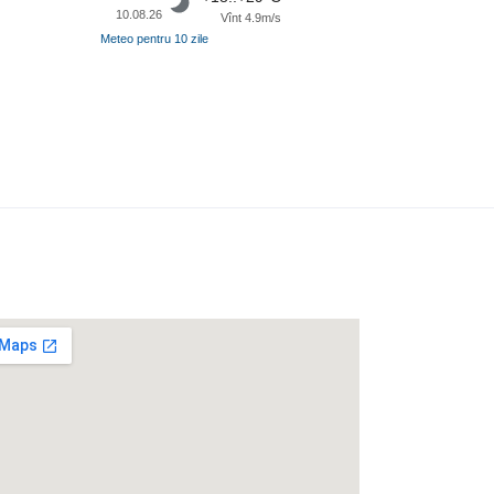
10.08.26
Vînt 4.9m/s
Meteo pentru 10 zile