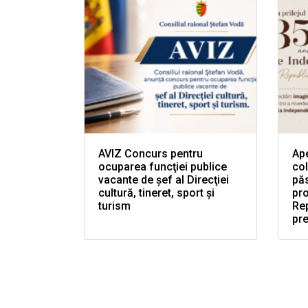
AVIZ Concurs pentru
Ape
ocuparea funcţiei publice
col
vacante de şef al Direcţiei
păs
cultură, tineret, sport şi
pr
turism
Rep
pr