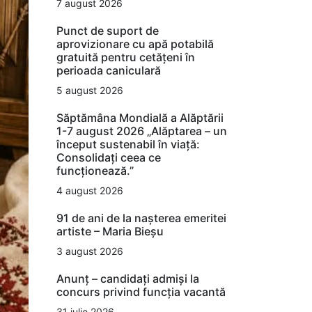
7 august 2026
Punct de suport de
aprovizionare cu apă potabilă
gratuită pentru cetățeni în
perioada caniculară
5 august 2026
Săptămâna Mondială a Alăptării
1-7 august 2026 „Alăptarea – un
început sustenabil în viață:
Consolidați ceea ce
funcționează.”
4 august 2026
91 de ani de la nașterea emeritei
artiste – Maria Bieșu
3 august 2026
Anunț – candidați admiși la
concurs privind funcția vacantă
31 iulie 2026