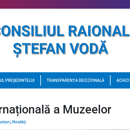
UL PREȘEDINTELUI
TRANSPARENȚA DECIZIONALĂ
ACHIZI
ernațională a Muzeelor
unțuri
,
Noutăți