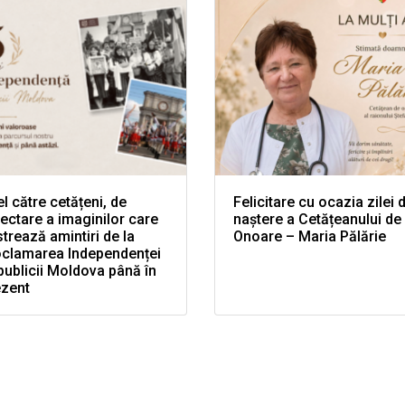
l către cetățeni, de
Felicitare cu ocazia zilei 
ectare a imaginilor care
naștere a Cetățeanului de
trează amintiri de la
Onoare – Maria Pălărie
oclamarea Independenței
ublicii Moldova până în
ezent